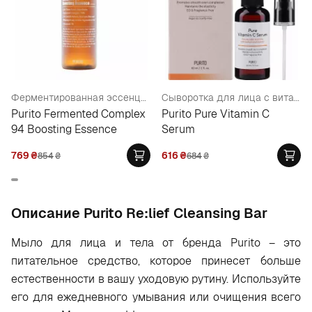
Ферментированная эссенция с ниацинамидом 3%
Сыворотка для лица с витамином С
Purito Fermented Complex
Purito Pure Vitamin C
94 Boosting Essence
Serum
769
₴
616
₴
854
₴
684
₴
Oписание Purito Re:lief Cleansing Bar
Мыло для лица и тела от бренда Purito – это
питательное средство, которое принесет больше
естественности в вашу уходовую рутину. Используйте
его для ежедневного умывания или очищения всего