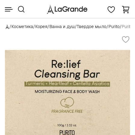
/
Косметика
/
Корея
/
Ванна и душ
/
Твердое мыло
/
Purito
/
Purito 