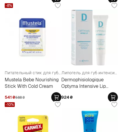
-8%
Питательный стик для губ и лица с колд-кремом
Липогель для губ интенсивного действия
Mustela Bebe Nourishing
Dermophisiologique
Stick With Cold Cream
Optyma Intensive Lip
Treatment
541
₴
924
₴
588
₴
-10%