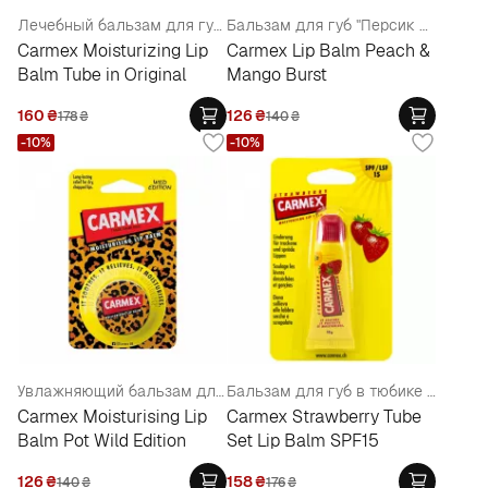
Лечебный бальзам для губ "Классический"
Бальзам для губ "Персик и манго"
Carmex Moisturizing Lip
Carmex Lip Balm Peach &
Balm Tube in Original
Mango Burst
160
₴
126
₴
178
₴
140
₴
-10%
-10%
Увлажняющий бальзам для губ в баночке
Бальзам для губ в тюбике "Клубника"
Carmex Moisturising Lip
Carmex Strawberry Tube
Balm Pot Wild Edition
Set Lip Balm SPF15
126
₴
158
₴
140
₴
176
₴