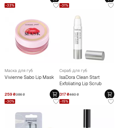
-33%
-31%
Маска для губ
Скраб для губ
Vivienne Sabo Lip Mask
IsaDora Clean Start
Exfoliating Lip Scrub
259
₴
317
₴
386
₴
460
₴
-30%
-15%