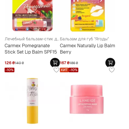
Лечебный бальзам-стик для губ
Бальзам для губ "Ягоды"
Carmex Pomegranate
Carmex Naturally Lip Balm
Stick Set Lip Balm SPF15
Berry
126
₴
167
₴
140
₴
186
₴
-10%
ХИТ
-10%