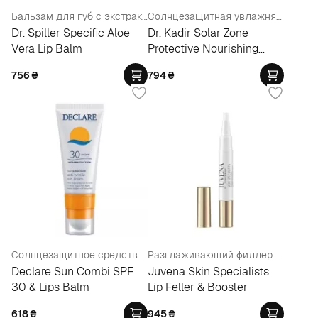
Бальзам для губ с экстрактом Алоэ
Солнцезащитная увлажняющая помада SPF50+
Dr. Spiller Specific Aloe
Dr. Kadir Solar Zone
Vera Lip Balm
Protective Nourishing
Lipstick SPF50+
756
₴
794
₴
Солнцезащитное средство 2 в 1
Разглаживающий филлер для губ
Declare Sun Combi SPF
Juvena Skin Specialists
30 & Lips Balm
Lip Feller & Booster
618
₴
945
₴