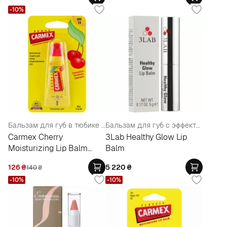
-10%
Бальзам для губ в тюбике "Вишня"
Бальзам для губ с эффектом объема
Carmex Cherry
3Lab Healthy Glow Lip
Moisturizing Lip Balm
Balm
Tube SPF15
126
₴
5 220
₴
140
₴
-10%
-10%