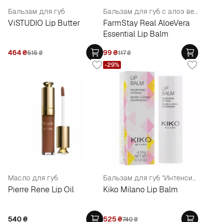
Бальзам для губ
Бальзам для губ с алоэ вера
ViSTUDIO Lip Butter
FarmStay Real AloeVera
Essential Lip Balm
464
₴
99
₴
515
₴
117
₴
-29%
Масло для губ
Бальзам для губ "Интенсивное питание"
Pierre Rene Lip Oil
Kiko Milano Lip Balm
540
₴
525
₴
740
₴