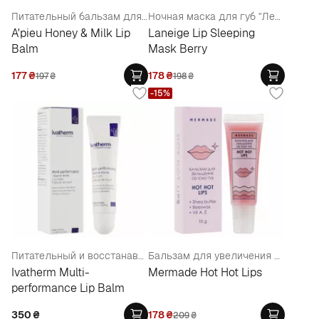
Питательный бальзам для губ
Ночная маска для губ "Лесные ягоды"
A'pieu Honey & Milk Lip
Laneige Lip Sleeping
Balm
Mask Berry
177
₴
178
₴
197
₴
198
₴
-15%
Питательный и восстанавливающий бальзам для губ
Бальзам для увеличения объема губ
Ivatherm Multi-
Mermade Hot Hot Lips
performance Lip Balm
350
₴
178
₴
209
₴