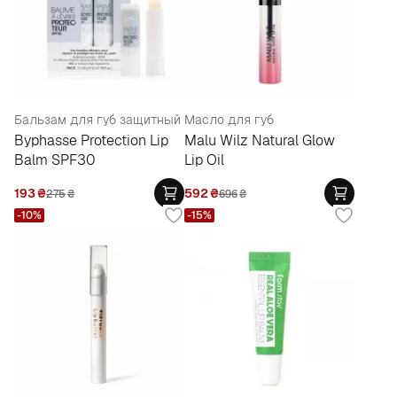
Бальзам для губ защитный
Масло для губ
Byphasse Protection Lip
Malu Wilz Natural Glow
Balm SPF30
Lip Oil
193
₴
592
₴
275
₴
696
₴
-10%
-15%