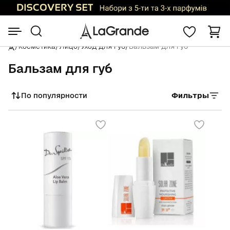
/
Косметика
/
Лицо
/
Уход для губ
/
Бальзам для губ
Бальзам для губ
По популярности
Фильтры
Сортировать