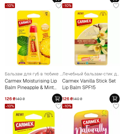
-10%
-10%
Бальзам для губ в тюбике "Ананас и мята"
Лечебный бальзам-стик для губ "Ваниль"
Carmex Moisturising Lip
Carmex Vanilla Stick Set
Balm Pineapple & Mint
Lip Balm SPF15
SPF15
126
₴
126
₴
140
₴
140
₴
-10%
-10%