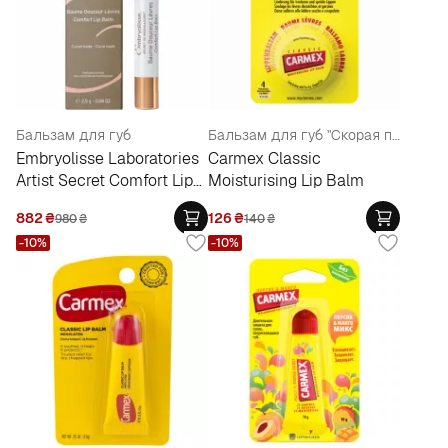
Бальзам для губ
Бальзам для губ "Скорая помощь для губ" в баночке
Embryolisse Laboratories
Carmex Classic
Artist Secret Comfort Lip
Moisturising Lip Balm
Balm
882
₴
126
₴
980
₴
140
₴
-10%
-10%