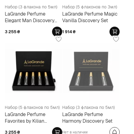
Набор (3 флакона по 5мл)
Набор (5 флаконов по 3мл)
LaGrande Perfume
LaGrande Perfume Magic
Elegant Man Discovery
Vanilla Discovery Set
Set
3 255
₴
1 914
₴
Набор (5 флаконов по 5мл)
Набор (3 флакона по 5мл)
LaGrande Perfume
LaGrande Perfume
Favorites by Kilian
Harmony Discovery Set
Discovery Set
3 255
₴
Нет в наличии