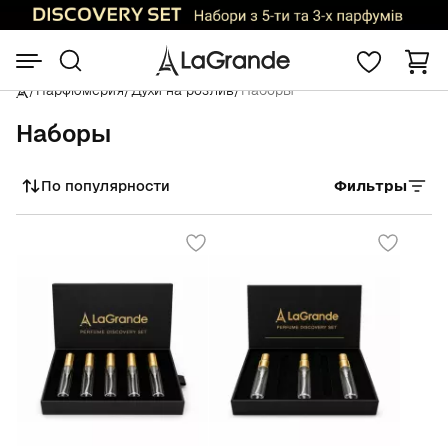
/
Парфюмерия
/
Духи на розлив
/
Наборы
Наборы
По популярности
Фильтры
Сортировать