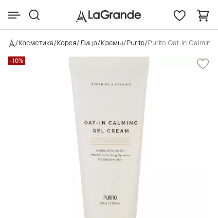
/
Косметика
/
Корея
/
Лицо
/
Кремы
/
Purito
/
Purito Oat-in Calming
-10%