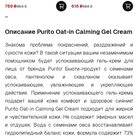
769
₴
616
₴
854
₴
684
₴
Oписание Purito Oat-in Calming Gel Cream
Знакома проблема покраснений, раздражений и
сухости кожи? В такой ситуации вашим незаменимым
помощником будет успокаивающий гель-крем для
лица от бренда Purito! Бьюти-продукт с семенами
овса, пантенолом и скваланом оказывает
успокаивающее, увлажняющее и укрепляющее
действие. Применение успокаивающего гель-крема
подарит вашей коже комфорт и здоровое сияние!
Purito Oat-in Calming Gel Cream подходит для жирной
и чувствительной кожи. Не содержит эфирных масел
и отдушек. Вода с семенами овса восстанавливает
гидролипидный баланс кожи, формула содержит 73%