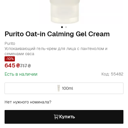
Purito Oat-in Calming Gel Cream
Purito
Успокаивающий гель-крем для лица с пантенолом и
семенами овса
-10%
645
717
₴
Есть в наличии
Код: 55482
100ml
Нет нужного номинала?
Купить