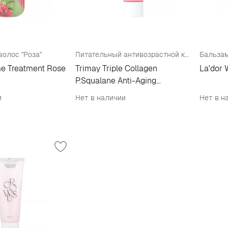
волос "Роза"
Питательный антивозрастной крем
me Treatment Rose
Trimay Triple Collagen
La'dor 
P.Squalane Anti-Aging
Nourishing Cream
и
Нет в наличии
Нет в н