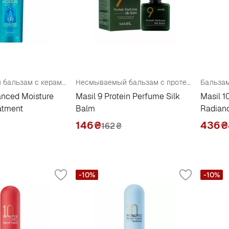
Увлажняющий бальзам с керамидами
Несмываемый бальзам с протеинами для поврежденных волос
anced Moisture
Masil 9 Protein Perfume Silk
Masil 1
atment
Balm
Radian
146
₴
436
₴
162
₴
-10%
-10%