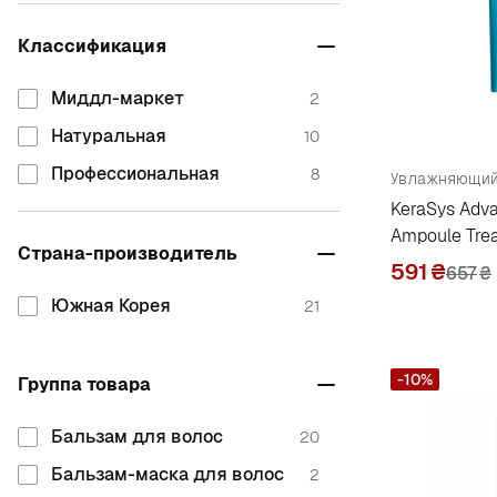
La'dor
4
Классификация
M
Миддл-маркет
2
Masil
6
Натуральная
10
S
Профессиональная
8
KeraSys Adv
Spaklean
1
Ampoule Tre
Страна-производитель
T
591
₴
657
₴
Trimay
1
Южная Корея
21
-10%
Группа товара
Бальзам для волос
20
Бальзам-маска для волос
2