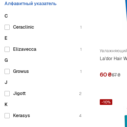
Алфавитный указатель
C
Ceraclinic
1
E
Elizavecca
1
La'dor Hair 
G
Growus
1
60
₴
67
₴
J
Jigott
2
-10%
K
Kerasys
4
L