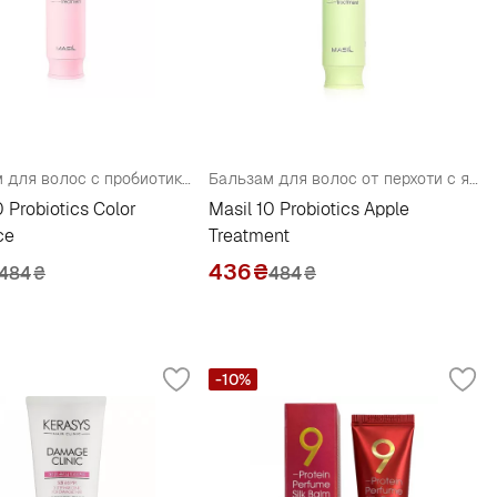
Бальзам для волос с пробиотиками для защиты цвета
Бальзам для волос от перхоти с яблочным уксусом
0 Probiotics Color
Masil 10 Probiotics Apple
ce
Treatment
436
₴
484
₴
484
₴
-10%