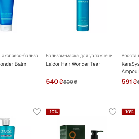
Увлажняющий экспресс-бальзам для волос
Бальзам-маска для увлажнения, укрепления и придания волосам объема
Wonder Balm
La'dor Hair Wonder Tear
KeraSy
Ampoul
540
₴
591
₴
600
₴
-10%
-10%