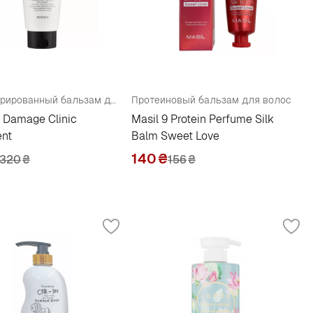
Концентрированный бальзам для поврежденных волос
Протеиновый бальзам для волос
 Damage Clinic
Masil 9 Protein Perfume Silk
ent
Balm Sweet Love
140
₴
320
₴
156
₴