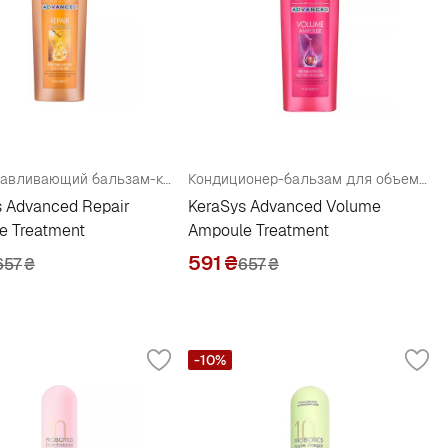
Восстанавливающий бальзам-кондиционер для волос
Кондиционер-бальзам для объема волос
s Advanced Repair
KeraSys Advanced Volume
e Treatment
Ampoule Treatment
591
₴
657
₴
657
₴
-10%