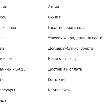
кияж
Акции
лосы
Скидки
о и ванна
Гарантия оригинала
цо
Условия конфиденциальности
ея
Договір публічної оферти
жчинам
Наши магазины
амины и БАДы
Доставка и оплата
ти
Контакты
ессуары
Карта сайта
енды