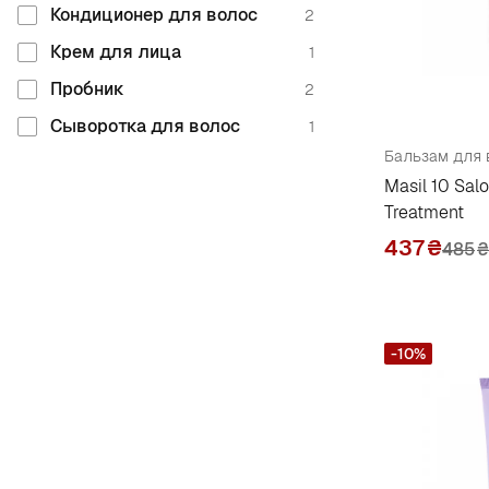
Кондиционер для волос
2
Крем для лица
1
Пробник
2
Сыворотка для волос
1
Masil 10 Sal
Treatment
437
₴
485
₴
-10%