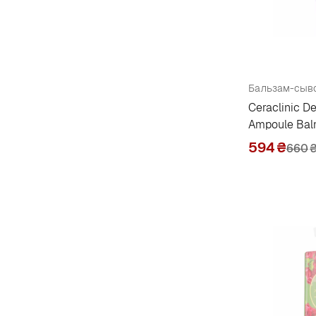
Ceraclinic D
Ampoule Bal
594
₴
660