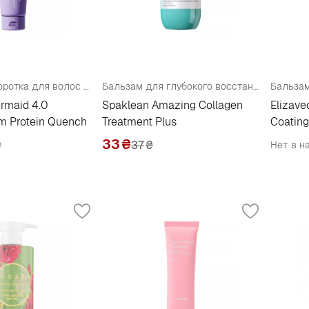
Бальзам-сыворотка для волос несмываемый "Восстановление и защита"
Бальзам для глубокого восстановления и увлажнения поврежденных и сухих волос с коллагеном
ermaid 4.0
Spaklean Amazing Collagen
Elizav
m Protein Quench
Treatment Plus
Coating
Rinse
33
₴
₴
37
₴
Нет в н