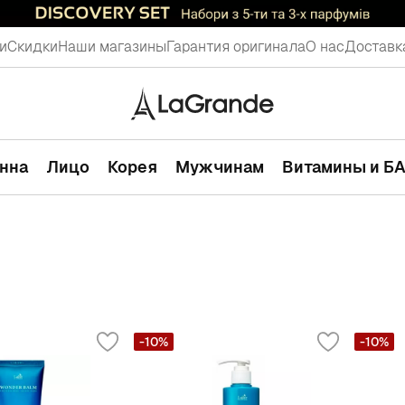
и
Скидки
Наши магазины
Гарантия оригинала
О нас
Доставк
анна
Лицо
Корея
Мужчинам
Витамины и Б
-10%
-10%