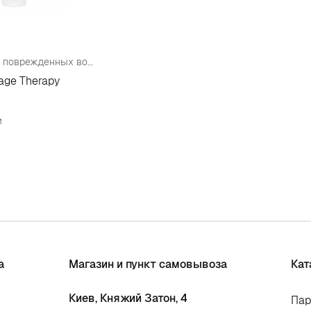
Средство для поврежденных волос
ge Therapy
и
а
Магазин и пункт самовывоза
Кат
Киев, Княжий Затон, 4
Па