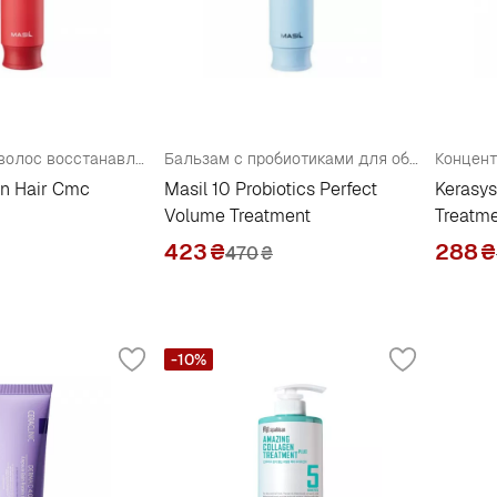
Бальзам для волос восстанавливающий с церамидами
Бальзам с пробиотиками для объема волос
on Hair Cmc
Masil 10 Probiotics Perfect
Kerasys
Volume Treatment
Treatm
423
₴
288
₴
470
₴
-10%