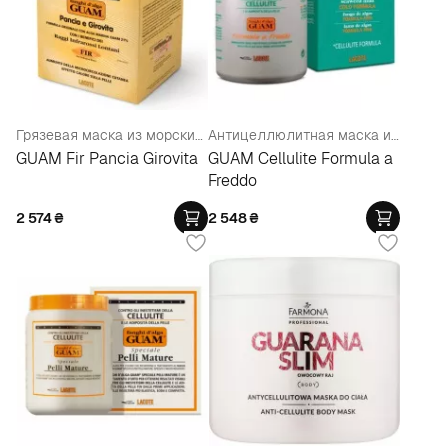
Грязевая маска из морских водорослей для живота и талии с разогревающим действием
Антицеллюлитная маска из морских водорослей "Холодная формула"
GUAM Fir Pancia Girovita
GUAM Cellulite Formula a
Freddo
2 574
₴
2 548
₴