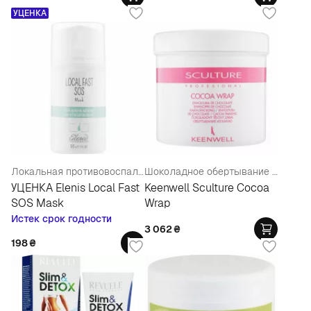
УЦЕНКА
Локальная противовоспалительная маска
Шоколадное обертывание для тела
УЦЕНКА Elenis Local Fast
Keenwell Sculture Cocoa
SOS Mask
Wrap
Истек срок годности
3 062
₴
198
₴