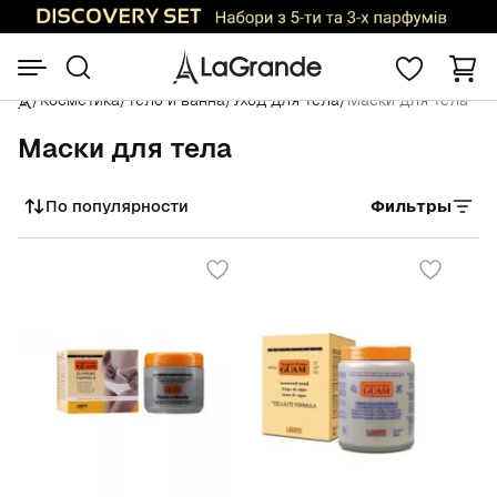
/
Косметика
/
Тело и ванна
/
Уход для тела
/
Маски для тела
Маски для тела
По популярности
Фильтры
Сортировать