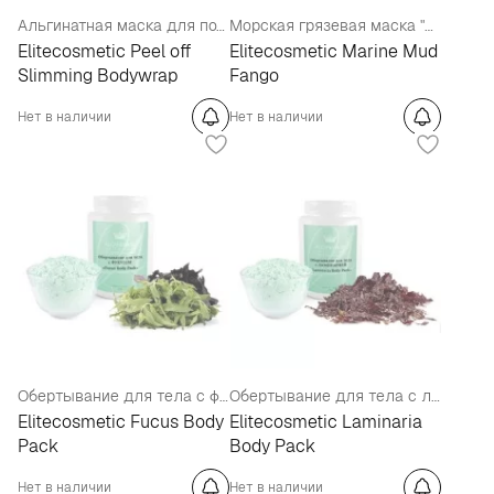
Альгинатная маска для похудения тела
Морская грязевая маска "Фанго"
Elitecosmetic Peel off
Elitecosmetic Marine Mud
Slimming Bodywrap
Fango
Нет в наличии
Нет в наличии
Обертывание для тела с фукусом
Обертывание для тела с ламинарией
Elitecosmetic Fucus Body
Elitecosmetic Laminaria
Pack
Body Pack
Нет в наличии
Нет в наличии