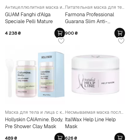
Антицеллюлитная маска из морских водорослей от проявлений стойкого целлюлита
Питательная маска для тела с ароматом личи
GUAM Fanghi d'Alga
Farmona Professional
Speciale Pelli Mature
Guarana Slim Anti-
Cellulite Body Mask
4 238
₴
900
₴
Маска для тела и лица с каламином
Несмываемая маска после депиляции
Hollyskin CAIAmine. Body.
ItalWax Help Line Help
Pre Shower Clay Mask
Mask
489
₴
626
₴