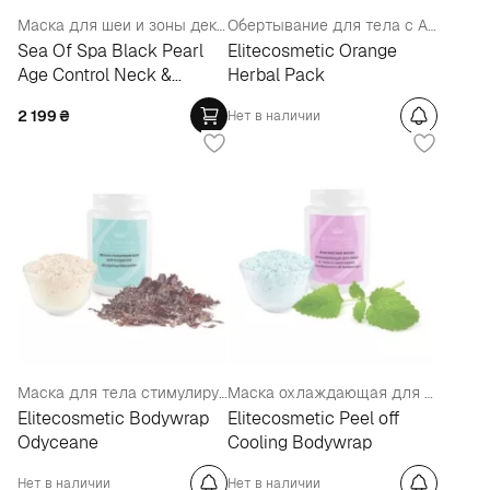
Маска для шеи и зоны декольте
Обертывание для тела с Апельсином
Sea Of Spa Black Pearl
Elitecosmetic Orange
Age Control Neck &
Herbal Pack
Decollete Beauty Mask
2 199
₴
Нет в наличии
Маска для тела стимулирующая
Маска охлаждающая для лица и тела с ментолом
Elitecosmetic Bodywrap
Elitecosmetic Peel off
Odyceane
Cooling Bodywrap
Нет в наличии
Нет в наличии