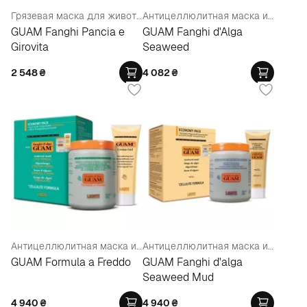
Грязевая маска для живота и талии
Антицеллюлитная маска из морских водорослей для тела
GUAM Fanghi Pancia е
GUAM Fanghi d'Alga
Girovita
Seaweed
2 548
₴
4 082
₴
Антицеллюлитная маска из морских водорослей "Холодная формула"+подтягивающий гель
Антицеллюлитная маска из морских водорослей+подтягивающий гель
GUAM Formula a Freddo
GUAM Fanghi d'alga
Seaweed Mud
4 940
₴
4 940
₴