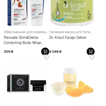
Обёртывание для коррекции фигуры с горячим и холодным эффектом
Грязевая маска для тела и лица с очищающей глиной и вулканической пылью
Revuele Slim&Detox
Dr. Kraut Fango Detox
Correcting Body Wrap
With Contrast Hot+Cold
305
₴
2 046
₴
Effect