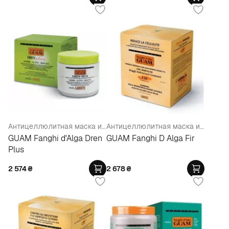
Антицеллюлитная маска из морских водорослей с дренажным эффектом "Дрен Плюс"
Антицеллюлитная маска из морских водорослей с разогревающим действием
GUAM Fanghi d'Alga Dren
GUAM Fanghi D Alga Fir
Plus
2 574
₴
2 678
₴