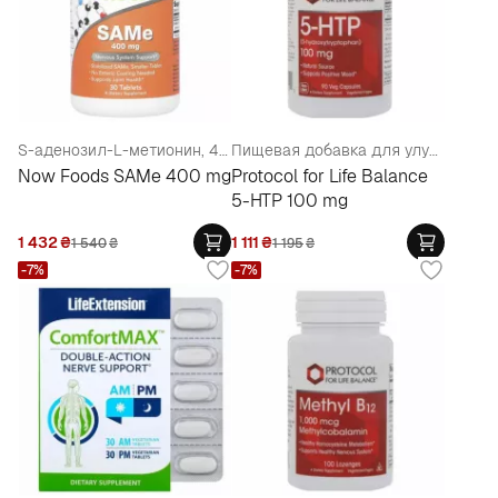
S-аденозил-L-метионин, 400 мг (поддержка нервной системы)
Пищевая добавка для улучшения работы центральной нервной системы "5-HTP" 100мг в вегетарианских капсулах
Now Foods SAMe 400 mg
Protocol for Life Balance
5-HTP 100 mg
1 432
₴
1 111
₴
1 540
₴
1 195
₴
-7%
-7%