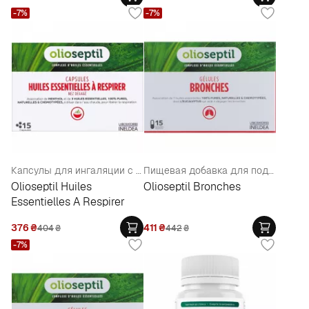
-7%
-7%
Капсулы для ингаляции с эфирными маслами
Пищевая добавка для поддержания здоровья бронхов
Olioseptil Huiles
Olioseptil Bronches
Essentielles A Respirer
376
₴
411
₴
404
₴
442
₴
-7%