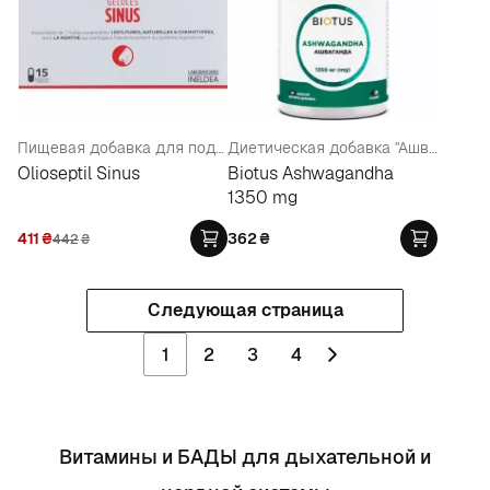
Пищевая добавка для поддержания здоровья гайморовых пазух
Диетическая добавка "Ашваганда" 1350 мг
Olioseptil Sinus
Biotus Ashwagandha
1350 mg
411
₴
362
₴
442
₴
Следующая страница
1
2
3
4
Витамины и БАДЫ для дыхательной и