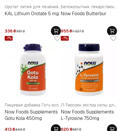
Оротат лития для лечения эйфории и несознательного сильного эмоционального перевозбуждения
Белокопытник лекарственный, Пиретрум (неврологическая поддержка)
KAL Lithium Orotate 5 mg
Now Foods Butterbur
336
₴
955
₴
361
₴
1 027
₴
-7%
-7%
Пищевая добавка Готу кола для ЦНС, памяти, ранозаживляющее
Л-Тирозин экстра силы для регулировки гормонального фона и нервной системы
Now Foods Supplements
Now Foods Supplements
Gotu Kola 450mg
L-Tyrosine 750mg
413
₴
620
₴
444
₴
667
₴