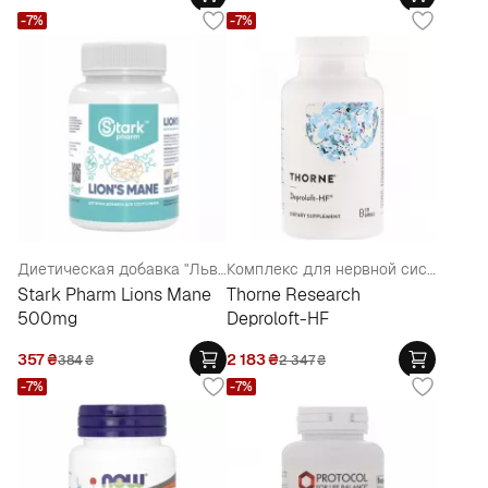
-7%
-7%
Диетическая добавка "Львиная грива" для улучшения работы нервной системы
Комплекс для нервной системы в капсулах
Stark Pharm Lions Mane
Thorne Research
500mg
Deproloft-HF
357
₴
2 183
₴
384
₴
2 347
₴
-7%
-7%