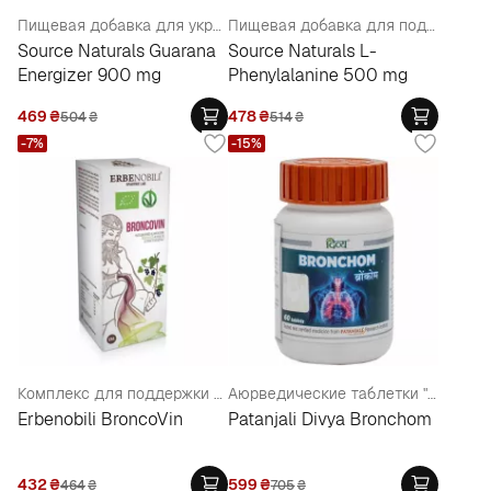
Пищевая добавка для укрепления центральной нервной системы " Гуарана" 900 мг
Пищевая добавка для поддержания нервной системы "L-Фенилаланин" 500 мг
Source Naturals Guarana
Source Naturals L-
Energizer 900 mg
Phenylalanine 500 mg
469
₴
478
₴
504
₴
514
₴
-7%
-15%
Комплекс для поддержки дыхательной системы, в каплях
Аюрведические таблетки "Бронхом" для поддержки дыхательной системы
Erbenobili BroncoVin
Patanjali Divya Bronchom
432
₴
599
₴
464
₴
705
₴