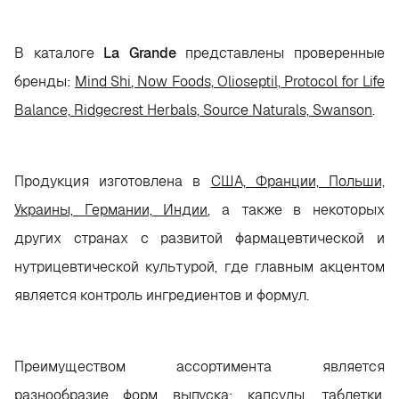
В каталоге
La
Grande
представлены проверенные
бренды:
Mind Shi
, Now Foods, Olioseptil, Protocol for Life
Balance, Ridgecrest Herbals, Source Naturals, Swanson
.
Продукция изготовлена в
США, Франции, Польши,
Украины, Германии, Индии
, а также в некоторых
других странах с развитой фармацевтической и
нутрицевтической культурой, где главным акцентом
является контроль ингредиентов и формул.
Преимуществом ассортимента является
разнообразие форм выпуска: капсулы, таблетки,