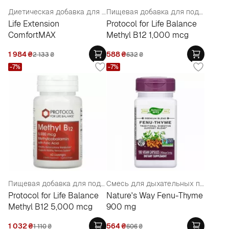
Диетическая добавка для поддержки нервной системы двойного действия
Пищевая добавка для поддержания нервной системы "Метил В12" 1000 мкг в пастилках
Life Extension
Protocol for Life Balance
ComfortMAX
Methyl B12 1,000 mcg
1 984
₴
588
₴
2 133
₴
632
₴
-7%
-7%
Пищевая добавка для поддержания нервной системы "Метил В12" 5000 мкг в пастилках
Смесь для дыхательных путей, 900 мг
Protocol for Life Balance
Nature's Way Fenu-Thyme
Methyl B12 5,000 mcg
900 mg
1 032
₴
564
₴
1 110
₴
606
₴