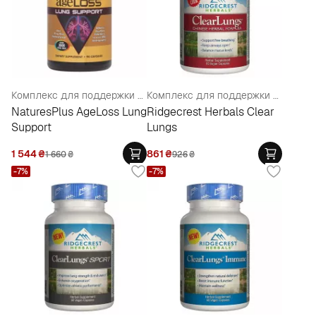
Комплекс для поддержки легких
Комплекс для поддержки легких
NaturesPlus AgeLoss Lung
Ridgecrest Herbals Clear
Support
Lungs
1 544
₴
861
₴
1 660
₴
926
₴
-7%
-7%