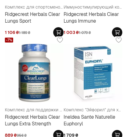
Комплекс для спортсменов для поддержки легких
Иммуностимулирующий комплекс для поддержки легких
Ridgecrest Herbals Clear
Ridgecrest Herbals Clear
Lungs Sport
Lungs Immune
1 106
₴
1 003
₴
1 189
₴
1 079
₴
-7%
Комплекс для поддержки легких, экстра сила
Комплекс "Эйфорил" для хорошего настроения и эмоционального баланса
Ridgecrest Herbals Clear
Ineldea Sante Naturelle
Lungs Extra Strength
Euphoryl
889
₴
1 709
₴
956
₴