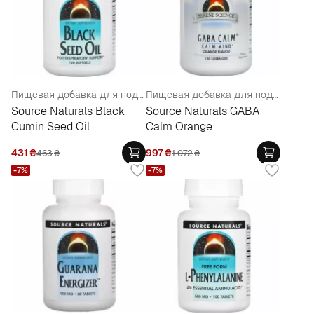
Пищевая добавка для поддержки дыхательной системы " Масло черного тмина"
Пищевая добавка для поддержания нервной системы "Гамма-аминомасляная кислота" со вкусом Апельсин
Source Naturals Black
Source Naturals GABA
Cumin Seed Oil
Calm Orange
431
₴
997
₴
463
₴
1 072
₴
-7%
-7%