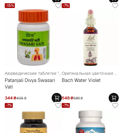
-15%
-7%
Аюрведические таблетки "Свасари Вати"
Оригинальная цветочная эссенция "Водная Фиалка"
Patanjali Divya Swasari
Bach Water Violet
Vati
344
₴
548
₴
405
₴
589
₴
-7%
-7%