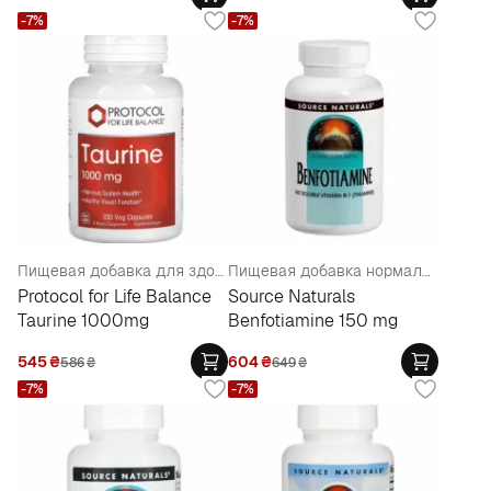
-7%
-7%
Пищевая добавка для здоровья нервной системы "Таурин 1000 мг" в вегетарианских капсулах
Пищевая добавка нормализации функции нервной системы "Бенфотиамин"
Protocol for Life Balance
Source Naturals
Taurine 1000mg
Benfotiamine 150 mg
545
₴
604
₴
586
₴
649
₴
-7%
-7%