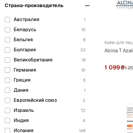
Страна-производитель
Atopalm
2
Averac
9
Австралия
1
Axis-Y
2
Беларусь
10
B
Бельгия
6
Крем для лиц
Болгария
33
Alcina T Aza
B:lab
1
Великобритания
18
Babe Laboratorios
5
1 099
₴
1 2
Германия
61
Babo Botanicals
2
Греция
6
Babor
8
Дания
1
Badger Company
3
Европейский союз
2
Balea
2
Израиль
72
Be the Skin
2
Индия
4
Beausta
2
Испания
148
Beauty of Joseon
8