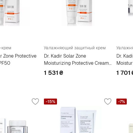
-крем
Увлажняющий защитный крем
ar Zone Protective
Dr. Kadir Solar Zone
Dr. Kad
PF50
Moisturizing Protective Cream
Moistur
SPF30
1 531
₴
1 701
-15%
-7%