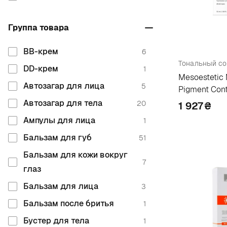
Италия
74
Belif
1
Группа товара
Китай
1
Bell
2
Корея
16
Bellefontaine
1
BB-крем
6
Латвия
5
Bema Cosmetici
10
DD-крем
1
Mesoestetic
Нидерланды
3
Beyond
1
Автозагар для лица
5
Pigment Con
Польша
49
Bielenda
1
Автозагар для тела
20
1 927
₴
Россия
5
Bielenda Professional
2
Ампулы для лица
1
США
81
Bielita
5
Бальзам для губ
51
Таиланд
1
Bimaio
7
Бальзам для кожи вокруг
7
Турция
глаз
7
Biodance
1
Украина
Бальзам для лица
37
Biotherm
3
2
Финляндия
Бальзам после бритья
12
Biotrade
1
3
Франция
Бустер для тела
110
Blithe
1
2