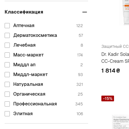
Alissa Beaute
5
Классификация
Alma K.
5
Аптечная
122
Alphanova
10
Дерматокосметика
57
Alter Ego
1
Лечебная
8
Защитный СС
Amarda
1
Dr. Kadir Sol
Масс-маркет
174
Amedic
2
CC-Cream S
Миддл ап
2
American Crew
1
1 814
₴
Миддл-маркет
93
Ample:n
1
Натуральная
321
Anua
3
Органическая
25
Apothe
1
-15%
Профессиональная
345
Arencia
2
Элитная
106
Arosha
1
Atache
1