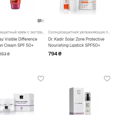
1
Солнцезащитный крем с экстрактом улитки
Солнцезащитная увлажняющая помада SPF50+
y Visible Difference
Dr. Kadir Solar Zone Protective
Sun Cream SPF 50+
Nourishing Lipstick SPF50+
794
₴
253
₴