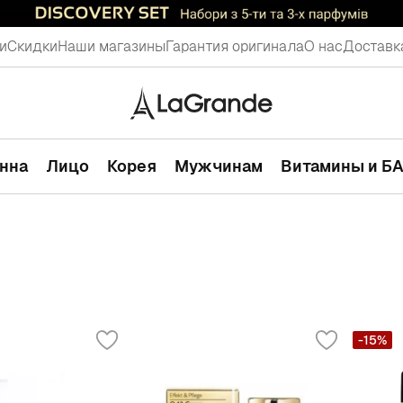
и
Скидки
Наши магазины
Гарантия оригинала
О нас
Доставк
анна
Лицо
Корея
Мужчинам
Витамины и Б
-15%