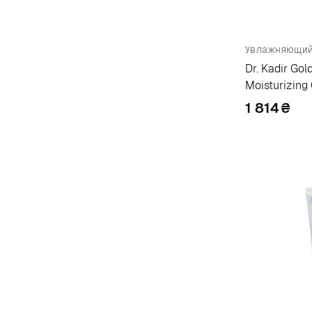
Мист для лица
4
Derma Factory
4
Мицеллярная вода
3
Derma:b
1
Молочко для лица
17
Dermacol
6
Dr. Kadir Gol
Молочко для тела
8
Moisturizing
Dermagenetic
5
Мусс для лица
Normal/Dry S
6
1 814
₴
Dermophisiologique
7
Мусс для тела
4
Diego Dalla Palma
1
Набор
39
Doris
5
Основа для губ
5
Dr. Althea
3
Основа для макияжа
2
Dr. Healux
1
Патчи для лица
1
Dr. Jart+
11
Пена для лица
3
Dr. Kadir
26
Пена для тела
3
Dr. Kraut
2
Пенка для умывания
4
Dr. Oracle
4