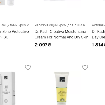
Увлажняющий защитный крем с тоном SPF 30
Увлажняющий крем для лица нормальной/сухой кожи
ar Zone Protective
Dr. Kadir Creative Moisturizing
Dr. Kad
PF 30
Cream For Normal And Dry Skin
Day Cr
2 097
₴
1 814