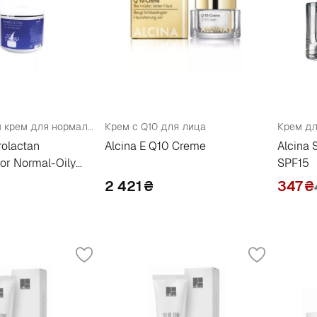
Увлажняющий крем для нормальной - жирной кожи
Крем с Q10 для лица
Крем дл
rolactan
Alcina E Q10 Creme
Alcina 
For Normal-Oily
SPF15
2 421
₴
347
₴