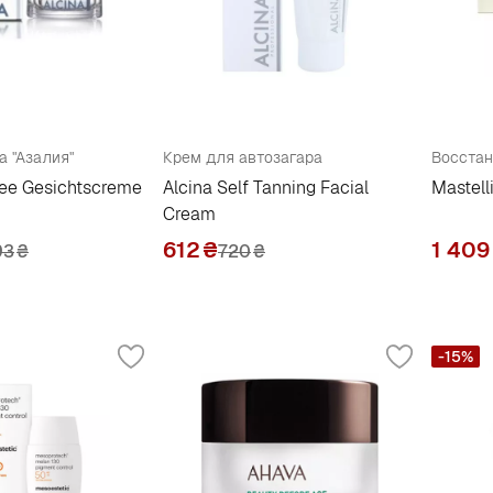
а "Азалия"
Крем для автозагара
lee Gesichtscreme
Alcina Self Tanning Facial
Mastell
Cream
612
₴
1 409
93
₴
720
₴
-15%