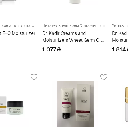
Увлажняющий крем для лица c витаминами
Питательный крем "Зародыши пшеницы и авокадо"
Увлажн
ht E+C Moisturizer
Dr. Kadir Creams and
Dr. Kad
Moisturizers Wheat Germ Oil
Moistur
And Avocado Nourishing Cream
SPF50
1 077
₴
1 814