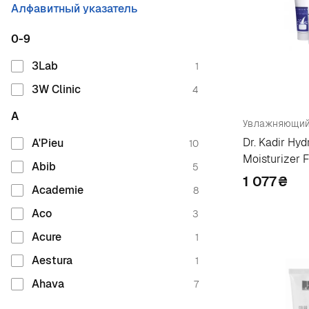
Алфавитный указатель
0-9
3Lab
1
3W Clinic
4
A
Dr. Kadir Hyd
A'Pieu
10
Moisturizer 
Abib
5
Skin
1 077
₴
Academie
8
Aco
3
Acure
1
Aestura
1
Ahava
7
Alcina
10