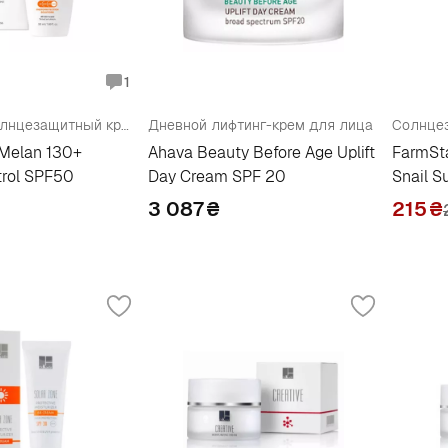
1
Тональный солнцезащитный крем пигмент контроль
Дневной лифтинг-крем для лица
 Melan 130+
Ahava Beauty Before Age Uplift
FarmSta
trol SPF50
Day Cream SPF 20
Snail 
3 087
₴
215
₴