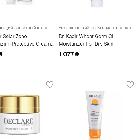
яющий защитный крем
Увлажняющий крем с маслом зародышей пшеницы для сухой кожи
ir Solar Zone
Dr. Kadir Wheat Germ Oil
izing Protective Cream
Moisturizer For Dry Skin
₴
1 077
₴