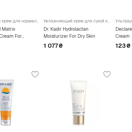
Увлажняющий крем для нормальной/сухой кожи лица
Увлажняющий крем для сухой кожи
d Matrix
Dr. Kadir Hydrolactan
Declare
 Cream For
Moisturizer For Dry Skin
Cream
kin
1 077
₴
123
₴