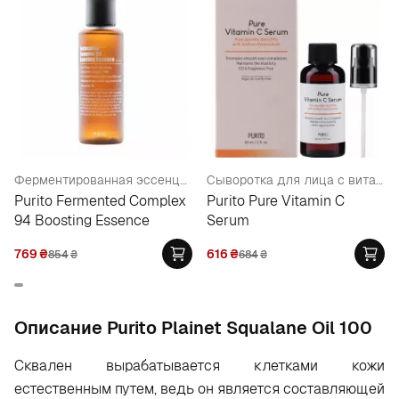
Ферментированная эссенция с ниацинамидом 3%
Сыворотка для лица с витамином С
Purito Fermented Complex
Purito Pure Vitamin C
94 Boosting Essence
Serum
769
₴
616
₴
854
₴
684
₴
Oписание Purito Plainet Squalane Oil 100
Сквален вырабатывается клетками кожи
естественным путем, ведь он является составляющей