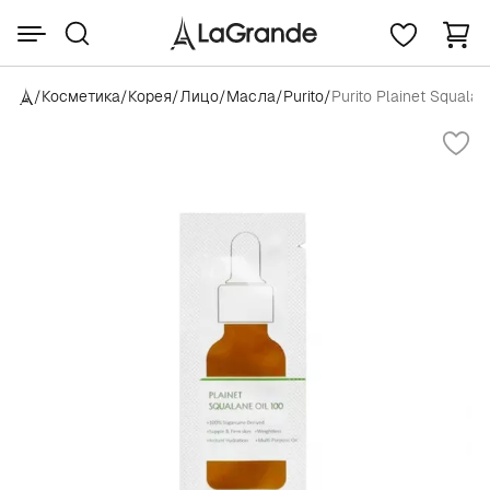
/
Косметика
/
Корея
/
Лицо
/
Масла
/
Purito
/
Purito Plainet Squalan