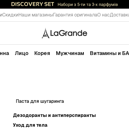
и
Скидки
Наши магазины
Гарантия оригинала
О нас
Доставк
анна
Лицо
Корея
Мужчинам
Витамины и Б
Паста для шугаринга
Дезодоранты и антиперспиранты
Уход для тела