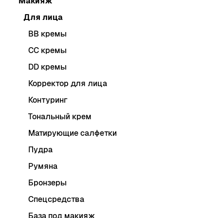
Макияж
Для лица
BB кремы
CC кремы
DD кремы
Корректор для лица
Контуринг
Тональный крем
Матирующие салфетки
Пудра
Румяна
Бронзеры
Спецсредства
База под макияж