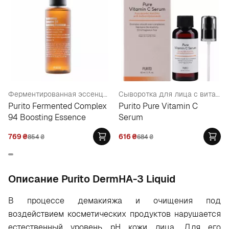
Ферментированная эссенция с ниацинамидом 3%
Сыворотка для лица с витамином С
Purito Fermented Complex
Purito Pure Vitamin C
94 Boosting Essence
Serum
769
₴
616
₴
854
₴
684
₴
Oписание Purito DermHA-3 Liquid
В процессе демакияжа и очищения под
воздействием косметических продуктов нарушается
естественный уровень рН кожи лица. Для его