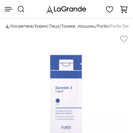
/
Косметика
/
Корея
/
Лицо
/
Тоники, лосьоны
/
Purito
/
Purito Derm