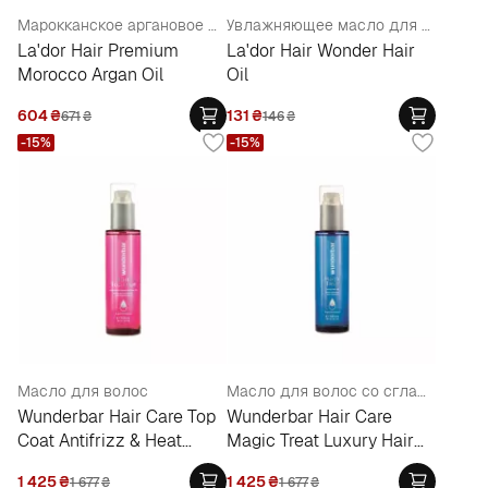
Марокканское аргановое масло для волос
Увлажняющее масло для волос
La'dor Hair Premium
La'dor Hair Wonder Hair
Morocco Argan Oil
Oil
604
₴
131
₴
671
₴
146
₴
-15%
-15%
Масло для волос
Масло для волос со сглаживающим эффектом
Wunderbar Hair Сare Top
Wunderbar Hair Сare
Coat Antifrizz & Heat
Magic Treat Luxury Hair
Protection Oil
Oil
1 425
₴
1 425
₴
1 677
₴
1 677
₴