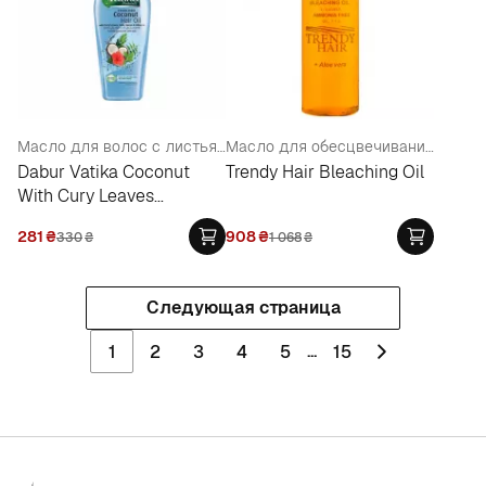
Масло для волос с листьями карри "Кокосовое"
Масло для обесцвечивания волос
Dabur Vatika Coconut
Trendy Hair Bleaching Oil
With Cury Leaves
Enriched Hair Oil
281
₴
908
₴
330
₴
1 068
₴
Следующая страница
...
1
2
3
4
5
15