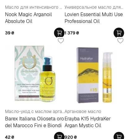
Масло для интенсивного лечения
Универсальное масло для волос
Nook Magic Arganoil
Lovien Essential Multi Use
Absolute Oil
Professional Oil
39
₴
1 379
₴
Масло-уход с маслом арганы и маслом семян льна
Аргановое масло
Barex Italiana Olioseta oro
Erayba K15 HydraKer
del Marocco Fini e Biondi
Argan Mystic Oil
42
₴
920
₴