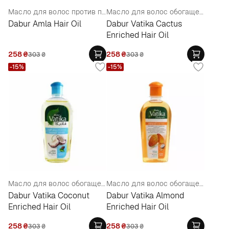
Масло для волос против перхоти
Масло для волос обогащенное кактусом
Dabur Amla Hair Oil
Dabur Vatika Cactus
Enriched Hair Oil
258
₴
258
₴
303
₴
303
₴
-15%
-15%
Масло для волос обогащенное кокосом
Масло для волос обогащенное миндалем
Dabur Vatika Coconut
Dabur Vatika Almond
Enriched Hair Oil
Enriched Hair Oil
258
₴
258
₴
303
₴
303
₴