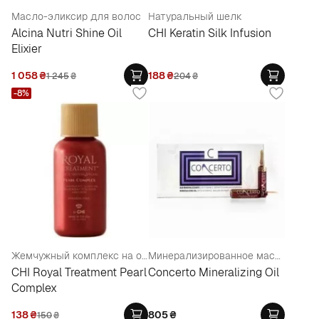
Масло-эликсир для волос
Натуральный шелк
Alcina Nutri Shine Oil
CHI Keratin Silk Infusion
Elixier
1 058
₴
188
₴
1 245
₴
204
₴
-8%
Жемчужный комплекс на основе шелка
Минерализированное масло
CHI Royal Treatment Pearl
Concerto Mineralizing Oil
Complex
138
₴
805
₴
150
₴