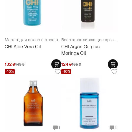
Масло для волос с алое вера
Восстанавливающее аргановое масло для волос
CHI Aloe Vera Oil
CHI Argan Oil plus
Moringa Oil
132
₴
124
₴
143
₴
135
₴
-10%
-10%
1
1