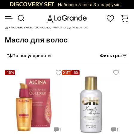
/
Косметика
/
Волосы
/
Масло для волос
Масло для волос
По популярности
Фильтры
Сортировать
-15%
ХИТ
-8%
1
1