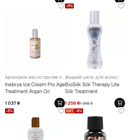
-8%
Аргановое масло против посеченных кончиков
Жидкий шелк для волос
Inebrya Ice Cream Pro Age
BioSilk Silk Therapy Lite
Treatment Argan Oil
Silk Treatment
1 037
₴
1 256
₴
1 365
₴
-8%
ХИТ
-8%