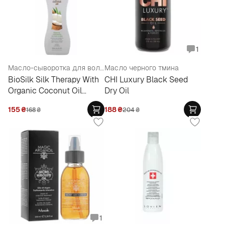
1
Масло-сыворотка для волос
Масло черного тмина
BioSilk Silk Therapy With
CHI Luxury Black Seed
Organic Coconut Oil
Dry Oil
Leave In Treatment
155
₴
188
₴
168
₴
204
₴
1