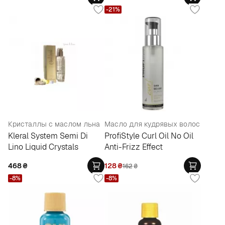
-21%
Кристаллы с маслом льна
Масло для кудрявых волос
Kleral System Semi Di
ProfiStyle Curl Oil No Oil
Lino Liquid Crystals
Anti-Frizz Effect
468
₴
128
₴
162
₴
-8%
-8%