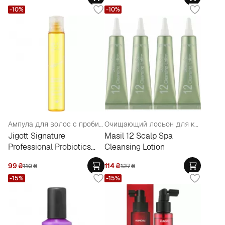
-10%
-10%
Ампула для волос с пробиотиками
Очищающий лосьон для кожи головы
Jigott Signature
Masil 12 Scalp Spa
Professional Probiotics
Cleansing Lotion
Hair Ampoule
99
₴
114
₴
110
₴
127
₴
-15%
-15%