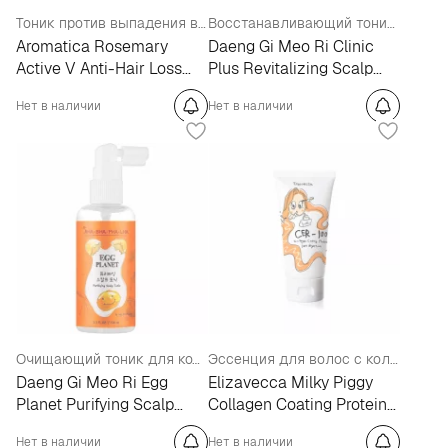
Тоник против выпадения волос
Восстанавливающий тоник для кожи головы
Aromatica Rosemary
Daeng Gi Meo Ri Clinic
Active V Anti-Hair Loss
Plus Revitalizing Scalp
Tonic
Tonic
Нет в наличии
Нет в наличии
Очищающий тоник для кожи головы с AHA, BHA, PHA, LHA кислотами
Эссенция для волос с коллагеном
Daeng Gi Meo Ri Egg
Elizavecca Milky Piggy
Planet Purifying Scalp
Collagen Coating Protein
Tonic
Ion Injection CER-100
Нет в наличии
Нет в наличии