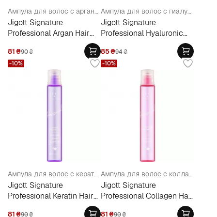
Ампула для волос с аргановым маслом
Ампула для волос с гиалуроновой кислотой
Jigott Signature
Jigott Signature
Professional Argan Hair
Professional Hyaluronic
Ampoule
Acid Hair Ampoule
81
₴
85
₴
90
₴
94
₴
-10%
-10%
Ампула для волос с кератином
Ампула для волос с коллагеном
Jigott Signature
Jigott Signature
Professional Keratin Hair
Professional Collagen Hair
Ampoule
Ampoule
81
₴
81
₴
90
₴
90
₴