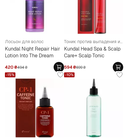
Лосьон для волос
Тоник против выпадения и для роста волос
Kundal Night Repair Hair
Kundal Head Spa & Scalp
Lotion Into The Dream
Care+ Scalp Tonic
420
₴
594
₴
494
₴
699
₴
-15%
-10%