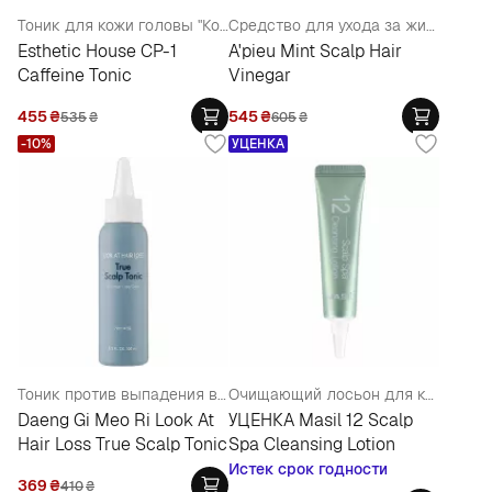
Тоник для кожи головы "Кофеиновый"
Средство для ухода за жирной кожей головы
Esthetic House CP-1
A'pieu Mint Scalp Hair
Caffeine Tonic
Vinegar
455
₴
545
₴
535
₴
605
₴
-10%
УЦЕНКА
Тоник против выпадения волос
Очищающий лосьон для кожи головы
Daeng Gi Meo Ri Look At
УЦЕНКА Masil 12 Scalp
Hair Loss True Scalp Tonic
Spa Cleansing Lotion
Истек срок годности
369
₴
410
₴