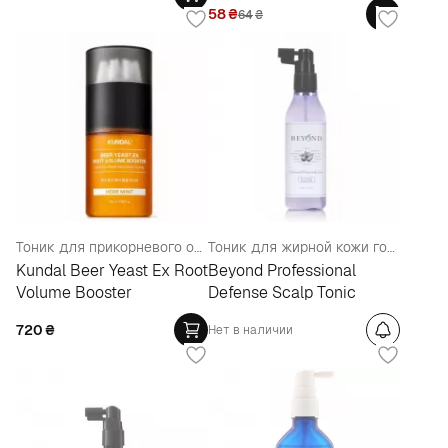
58
₴
64
₴
Тоник для прикорневого объема
Тоник для жирной кожи головы и волос
Kundal Beer Yeast Ex Root
Beyond Professional
Volume Booster
Defense Scalp Tonic
720
₴
Нет в наличии