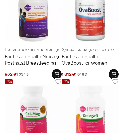
Поливитамины для женщин после родов
Здоровье яйцеклеток для женщин
Fairhaven Health Nursing
Fairhaven Health
Postnatal Breastfeeding
OvaBoost for women
962
₴
1 812
₴
1 034
₴
1 948
₴
-7%
-7%