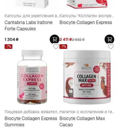
Капсулы для укрепления волос и ногтей
Капсулы "Коллаген экспресс"
Cantabria Labs Iraltone
Biocyte Collagen Express
Forte Capsules
1 304
₴
2 411
₴
2 592
₴
-7%
-7%
Пищевая добавка жевательная "Коллаген"
Напиток с коллагеном и гиалуроновой кислотой "Какао"
Biocyte Collagen Express
Biocyte Collagen Max
Gummies
Cacao