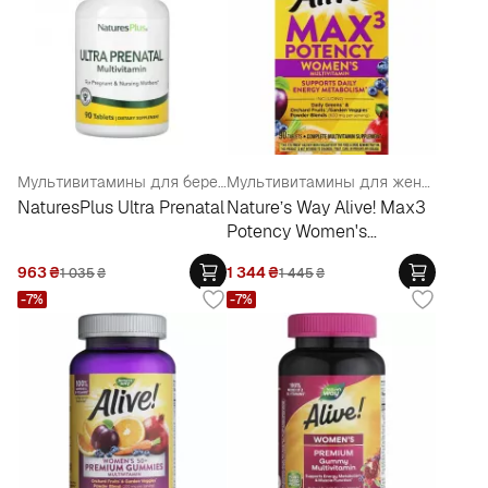
Мультивитамины для беременных
Мультивитамины для женщин
NaturesPlus Ultra Prenatal
Nature’s Way Alive! Max3
Potency Women's
Multivitamin
963
₴
1 344
₴
1 035
₴
1 445
₴
-7%
-7%