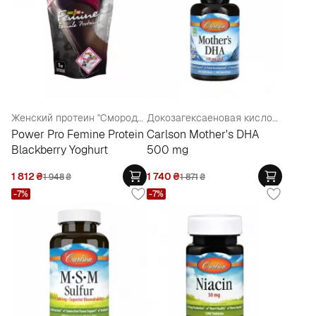
Женский протеин "Смородина - Йогурт"
Докозагексаеновая кислота для беременных и кормящих матерей
Power Pro Femine Protein
Carlson Mother's DHA
Blackberry Yoghurt
500 mg
1 812
₴
1 740
₴
1 948
₴
1 871
₴
-7%
-7%