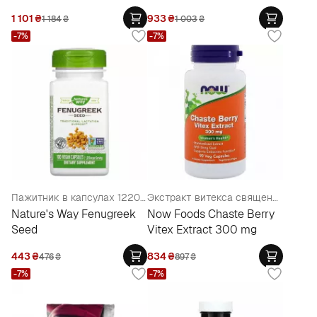
1 101
₴
933
₴
1 184
₴
1 003
₴
-7%
-7%
Пажитник в капсулах 1220 мг
Экстракт витекса священного, 300 мг (поддержка эндокринной системы)
Nature's Way Fenugreek
Now Foods Chaste Berry
Seed
Vitex Extract 300 mg
443
₴
834
₴
476
₴
897
₴
-7%
-7%