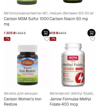
Метилсульфонилметан МСМ (препарат для суставов и связок)
Ниацин (Витамин B3) 50 мг
Carlson MSM Sulfur 1000
Carlson Niacin 50 mg
mg
1 305
₴
418
₴
1 403
₴
449
₴
-7%
-7%
Железо для женщин
Метилфолат (Methyl folate) для сердечно-сосудистой и нервной систем, для беременных
Carlson Women's Iron
Jarrow Formulas Methyl
Restore
Folate 400 mcg