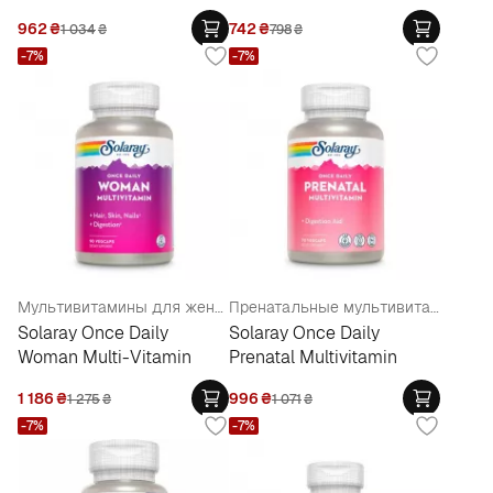
962
₴
742
₴
1 034
₴
798
₴
-7%
-7%
Мультивитамины для женщин
Пренатальные мультивитамины
Solaray Once Daily
Solaray Once Daily
Woman Multi-Vitamin
Prenatal Multivitamin
1 186
₴
996
₴
1 275
₴
1 071
₴
-7%
-7%