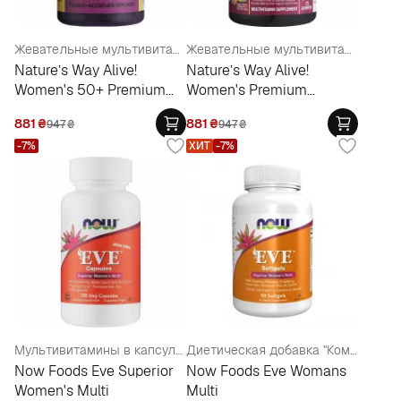
Жевательные мультивитамины для женщин 50+
Жевательные мультивитамины для женщин
Nature’s Way Alive!
Nature’s Way Alive!
Women's 50+ Premium
Women's Premium
Gummies Multivitamin
Gummies Multivitamin
881
₴
881
₴
947
₴
947
₴
-7%
ХИТ
-7%
Мультивитамины в капсулах для женщин
Диетическая добавка "Комплекс для женщин" в мягких капсулах
Now Foods Eve Superior
Now Foods Eve Womans
Women's Multi
Multi