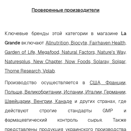
Проверенные производители
Ключевые бренды этой категории в магазине
La
Grande
включают
Allnutrition, Biocyte, Fairhaven Health,
Garden of Life, Megafood, Natural Factors, Nature's Way,
Naturesplus, New Chapter, Now Foods, Solaray, Solgar,
Thorne Research, Vplab
.
Производство осуществляется в
США, Франции,
Польше, Великобритании, Испании, Италии, Германии,
Швейцарии, Венгрии, Канаде
и других странах, где
действуют строгие стандарты GMP и
фармацевтический контроль сырья. Также
представлены продукция украинского производства