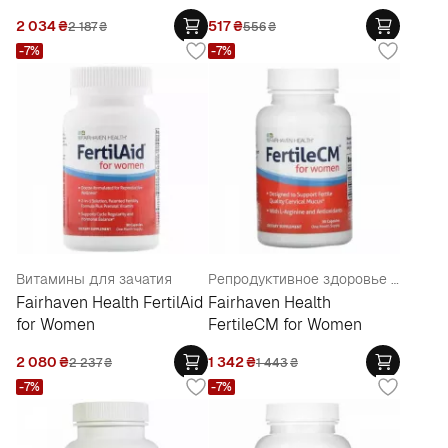
2 034
₴
517
₴
2 187
₴
556
₴
-7%
-7%
Витамины для зачатия
Репродуктивное здоровье женщин
Fairhaven Health FertilAid
Fairhaven Health
for Women
FertileCM for Women
2 080
₴
1 342
₴
2 237
₴
1 443
₴
-7%
-7%