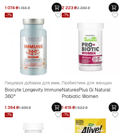
1 074
₴
2 223
₴
1 155
₴
2 390
₴
-7%
-7%
Пищевая добавка для иммунитета
Пробиотики для женщин
Biocyte Longevity Immune
NaturesPlus Gi Natural
360°
Probiotic Women
1 394
₴
1 416
₴
1 499
₴
1 523
₴
-7%
-7%