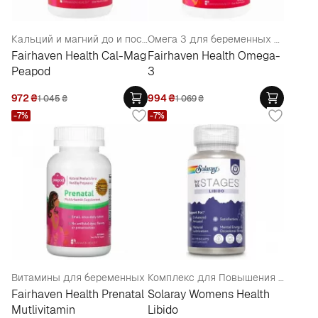
Кальций и магний до и после родов
Омега 3 для беременных с цитрусовым вкусом
Fairhaven Health Cal-Mag
Fairhaven Health Omega-
Peapod
3
972
₴
994
₴
1 045
₴
1 069
₴
-7%
-7%
Витамины для беременных
Комплекс для Повышения Либидо Женщин
Fairhaven Health Prenatal
Solaray Womens Health
Mutlivitamin
Libido