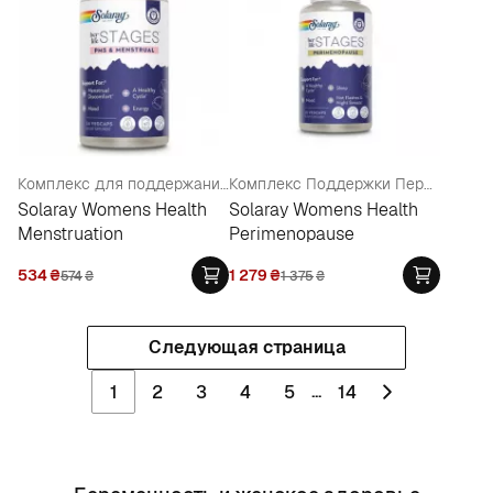
Комплекс для поддержания женского цикла
Комплекс Поддержки Перед Менопаузой
Solaray Womens Health
Solaray Womens Health
Menstruation
Perimenopause
534
₴
1 279
₴
574
₴
1 375
₴
Следующая страница
...
1
2
3
4
5
14