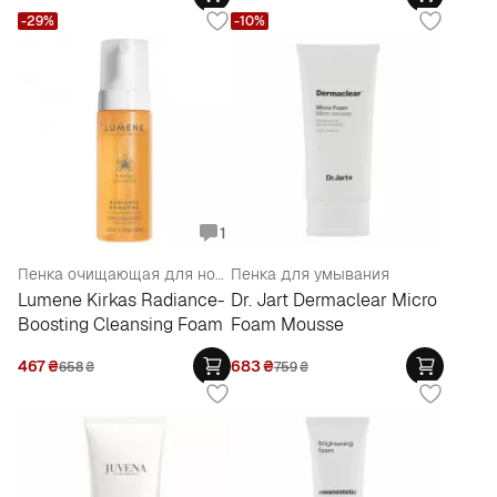
-29%
-10%
1
Пенка очищающая для нормальной и комбинированной кожи
Пенка для умывания
Lumene Kirkas Radiance-
Dr. Jart Dermaclear Micro
Boosting Cleansing Foam
Foam Mousse
467
₴
683
₴
658
₴
759
₴