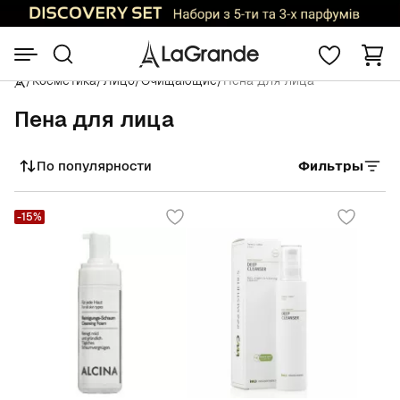
/
Косметика
/
Лицо
/
Очищающие
/
Пена для лица
Пена для лица
По популярности
Фильтры
Сортировать
-15%