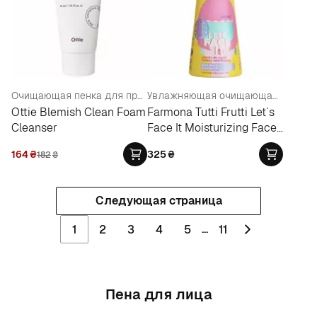
Очищающая пенка для проблемной кожи (мини)
Увлажняющая очищающая пенка для лица
Ottie Blemish Clean Foam
Farmona Tutti Frutti Let`s
Cleanser
Face It Moisturizing Face
Cleansing Foam
164
₴
325
₴
182
₴
Следующая страница
...
1
2
3
4
5
11
Пена для лица