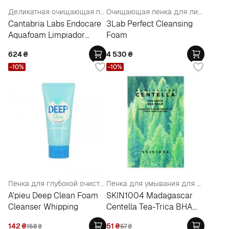
Деликатная очищающая пенка для лица
Очищающая пенка для лица
Cantabria Labs Endocare
3Lab Perfect Cleansing
Aquafoam Limpiador
Foam
Facial Gentle Cleansing
624
₴
4 530
₴
Wash
-10%
-10%
Пенка для глубокой очистки
Пенка для умывания для проблемной кожи (пробник)
A'pieu Deep Clean Foam
SKIN1004 Madagascar
Cleanser Whipping
Centella Tea-Trica BHA
Foam
142
₴
51
₴
158
₴
57
₴