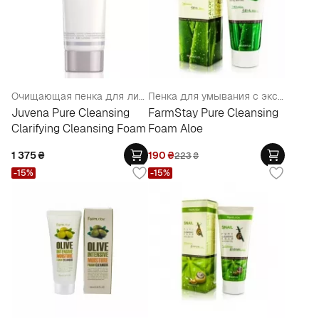
Очищающая пенка для лица
Пенка для умывания с экстрактом алоэ
Juvena Pure Cleansing
FarmStay Pure Cleansing
Clarifying Cleansing Foam
Foam Aloe
1 375
₴
190
₴
223
₴
-15%
-15%