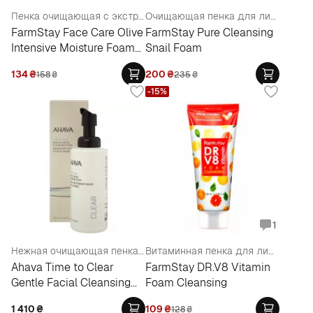
Пенка очищающая с экстрактом оливы увлажняющая
Очищающая пенка для лица с муцином улитки
FarmStay Face Сare Olive
FarmStay Pure Cleansing
Intensive Moisture Foam
Snail Foam
Cleanser
134
₴
200
₴
158
₴
235
₴
-15%
1
Нежная очищающая пенка для лица
Витаминная пенка для лица для очищения кожи
Ahava Time to Clear
FarmStay DR.V8 Vitamin
Gentle Facial Cleansing
Foam Cleansing
Foam
1 410
₴
109
₴
128
₴