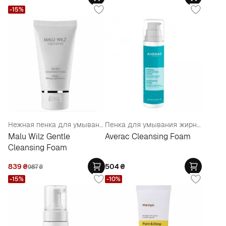
-15%
Нежная пенка для умывания
Пенка для умывания жирной и комбинированной кожи
Malu Wilz Gentle
Averac Cleansing Foam
Cleansing Foam
839
₴
504
₴
987
₴
-15%
-10%