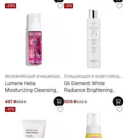
-29%
-5%
Увлажняющий очищающий мусс
Очищающая и осветляющая детокс-пена
Lumene Hella
Gli Elementi White
Moisturizing Cleansing
Radiance Brightening
Mousse
Foam
467
₴
505
₴
658
₴
532
₴
-10%