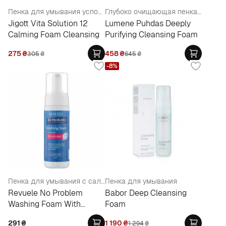
Пенка для умывания успокаивающая
Глубоко очищающая пенка для умывания
Jigott Vita Solution 12
Lumene Puhdas Deeply
Calming Foam Cleansing
Purifying Cleansing Foam
275
₴
458
₴
305
₴
645
₴
-8%
Пенка для умывания с салициловой кислотой
Пенка для умывания
Revuele No Problem
Babor Deep Cleansing
Washing Foam With
Foam
Salycylic Acid
291
₴
1 190
₴
1 294
₴