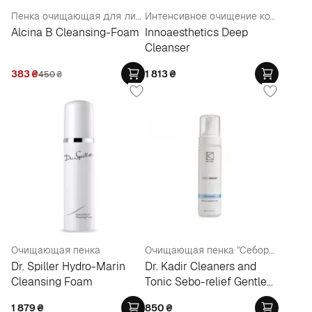
Пенка очищающая для лица
Интенсивное очищение кожи лица
Alcina B Cleansing-Foam
Innoaesthetics Deep
Cleanser
383
₴
1 813
₴
450
₴
Очищающая пенка
Очищающая пенка "Себорельеф"
Dr. Spiller Hydro-Marin
Dr. Kadir Cleaners and
Cleansing Foam
Tonic Sebo-relief Gentle
Cleansing Foam
1 879
₴
850
₴