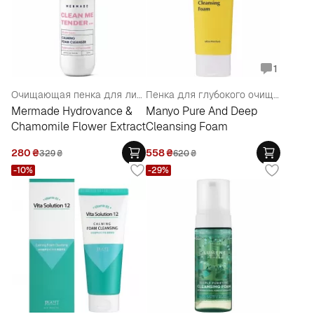
1
Очищающая пенка для лица
Пенка для глубокого очищения пор
Mermade Hydrovance &
Manyo Pure And Deep
Chamomile Flower Extract
Cleansing Foam
280
₴
558
₴
329
₴
620
₴
-10%
-29%