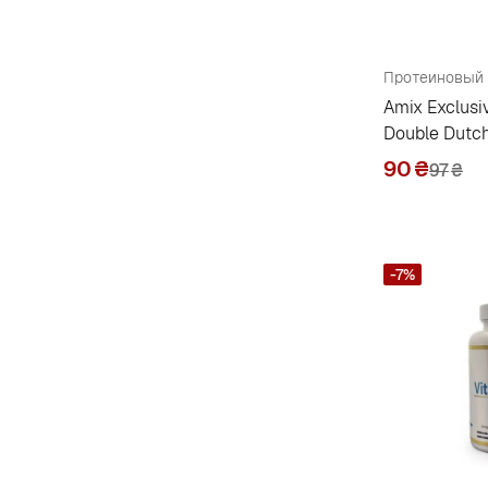
Nature's Way
182
Natures Plus
1
Naturesplus
Amix Exclusi
180
Double Dutc
Neocell
10
90
₴
97
₴
New Chapter
21
Nordic Naturals
32
Nosorog
1
-7%
Now Foods
389
Nutrend
80
Nutrex Research
10
Nutribiotic
20
Nutricology
12
O