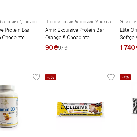
Протеиновый батончик "Двойной голландский шоколад"
Протеиновый батончик "Апельсин-Шоколад"
Элитная
ve Protein Bar
Amix Exclusive Protein Bar
Elite 
h Chocolate
Orange & Chocolate
Softgel
90
₴
1 740
97
₴
-7%
-7%