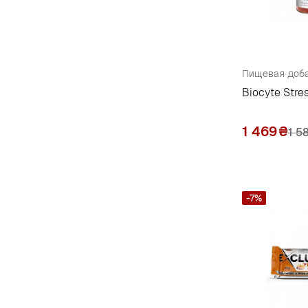
Kal
52
Kyolic
1
L
Пищевая доба
Labrada Nutrition
1
Biocyte Str
Life Extension
138
1 469
₴
Life-Flo
1 5
2
Lifetime Vitamins
1
Lipobar
13
-7%
M
Mason Natural
62
Megafood
6
Mind Shi
7
Mommy's Bliss
2