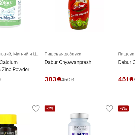
Комплекс "Кальций, Магний и Цинк"
Пищевая добавка
Пищевая
 Calcium
Dabur Chyawanprash
Dabur 
 Zinc Powder
383
₴
451
₴
₴
450
₴
-7%
-7%