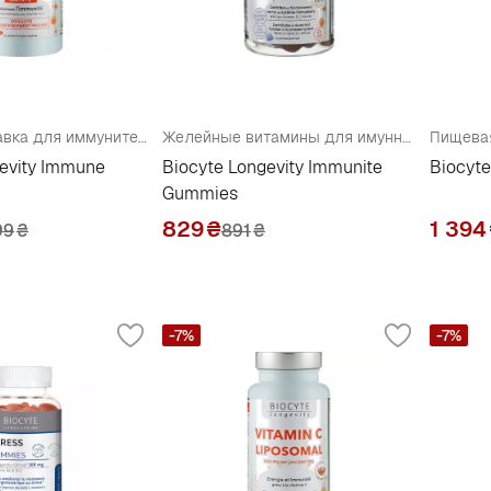
Пищевая добавка для иммунитета
Желейные витамины для имунной системы
evity Immune
Biocyte Longevity Immunite
Biocyte
Gummies
829
₴
1 394
99
₴
891
₴
-7%
-7%