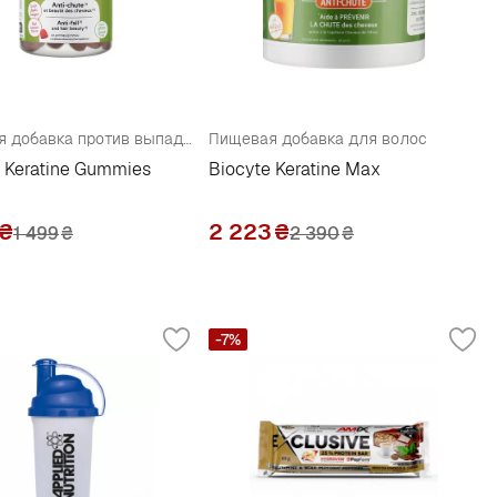
Пищевая добавка против выпадения волос
Пищевая добавка для волос
 Keratine Gummies
Biocyte Keratine Max
₴
2 223
₴
1 499
₴
2 390
₴
-7%