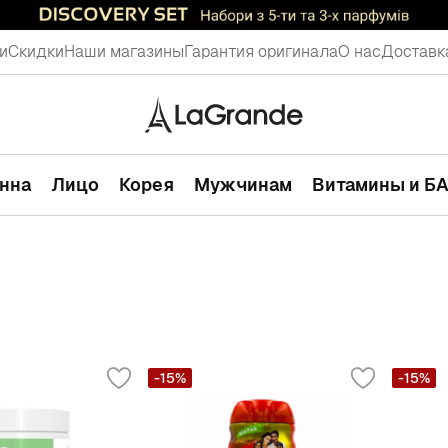
и
Скидки
Наши магазины
Гарантия оригинала
О нас
Доставк
анна
Лицо
Корея
Мужчинам
Витамины и Б
-15%
-15%