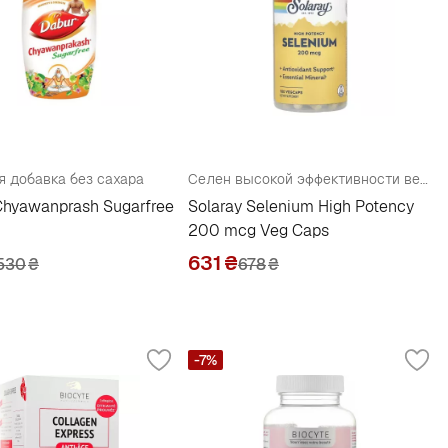
 добавка без сахара
Селен высокой эффективности веганские капсулы флакон
Chyawanprash Sugarfree
Solaray Selenium High Potency
200 mcg Veg Caps
631
₴
530
₴
678
₴
-7%