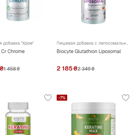
 добавка "Хром"
Пищевая добавка с липосомальным глутатионом
e Cr Chrome
Biocyte Glutathion Liposomal
₴
2 185
₴
1 458
₴
2 349
₴
-7%