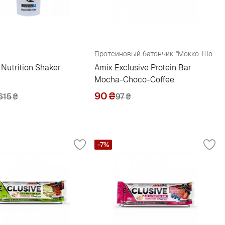
Протеиновый батончик "Мокко-Шоколад-Кофе"
 Nutrition Shaker
Amix Exclusive Protein Bar
Mocha-Choco-Coffee
90
₴
615
₴
97
₴
-7%