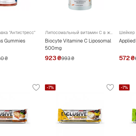
вка "Антистресс"
Липосомальный витамин С в желейных капсулах
Шейкер
ess Gummies
Biocyte Vitamine C Liposomal
Applied
500mg
923
₴
572
₴
80
₴
993
₴
-7%
-7%