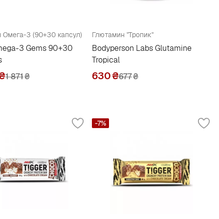
 Омега-3 (90+30 капсул)
Глютамин "Тропик"
Omega-3 Gems 90+30
Bodyperson Labs Glutamine
s
Tropical
₴
630
₴
1 871
₴
677
₴
-7%