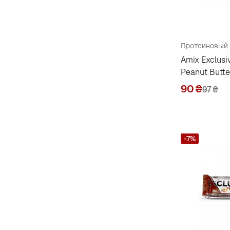
Monsters
4
Mst
1
Mutant
4
Amix Exclusi
My Nutri Week
21
Peanut Butte
Myprotein
2
90
₴
97
₴
N
Natrol
25
-7%
Natural Factors
105
Natural Vitality
4
Nature's Answer
72
Nature's Bounty
22
Nature's Plus
1
Nature's Truth
12