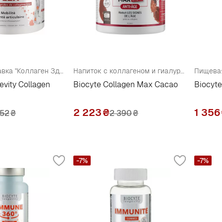
Пищевая добавка "Коллаген Здоровье суставов и подвижность"
Напиток с коллагеном и гиалуроновой кислотой "Какао"
Пищевая
evity Collagen
Biocyte Collagen Max Cacao
Biocyt
2 223
₴
1 356
552
₴
2 390
₴
-7%
-7%