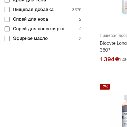
1
G
Пищевая добавка
3375
Genceutic Naturals
2
Спрей для носа
2
Goon Nutrition
10
Спрей для полости рта
2
H
Эфирное масло
2
Biocyte Long
Haya Labs
61
360°
Healthy Origins
28
1 394
₴
1 4
Herbs Etc
3
I
Ironmaxx
2
-7%
J
Jarrow Formulas
42
K