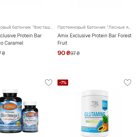
Протеиновый батончик "Фисташковая карамель"
Протеиновый батончик "Лесные ягоды"
clusive Protein Bar
Amix Exclusive Protein Bar Forest
io Caramel
Fruit
90
₴
7
₴
97
₴
-7%