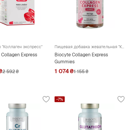
 "Коллаген экспресс"
Пищевая добавка жевательная "Коллаген"
 Collagen Express
Biocyte Collagen Express
Gummies
₴
1 074
₴
2 592
₴
1 155
₴
-7%