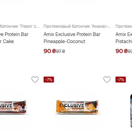
Протеиновый батончик "Пирог с арахисовым маслом"
Протеиновый батончик "Ананас-Кокос"
ve Protein Bar
Amix Exclusive Protein Bar
Amix Ex
r Cake
Pineapple-Coconut
Pistach
90
₴
90
₴
97
₴
9
-7%
-7%