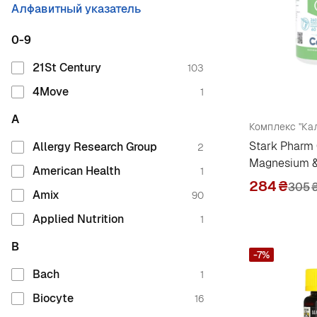
Алфавитный указатель
0-9
21St Century
103
4Move
1
A
Stark Pharm
Allergy Research Group
2
Magnesium &
American Health
1
284
₴
305
Amix
90
Applied Nutrition
1
B
-7%
Bach
1
Biocyte
16