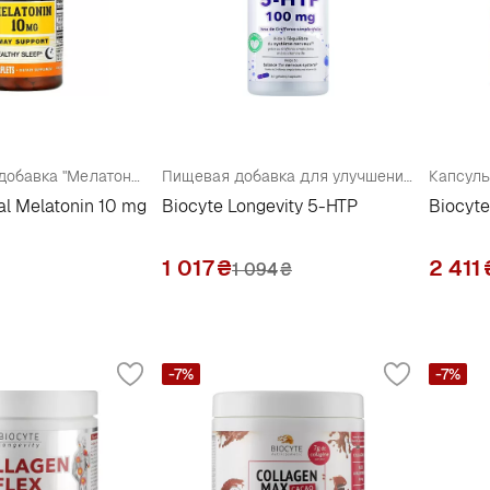
Диетическая добавка "Мелатонин", 10 мг
Пищевая добавка для улучшения эмоционального состояния и нормализации сна
Капсулы
l Melatonin 10 mg
Biocyte Longevity 5-HTP
Biocyte
1 017
₴
2 411
1 094
₴
-7%
-7%