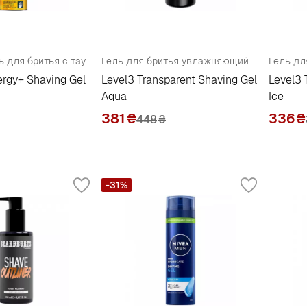
Гель-аэрозоль для бритья с таурином и женьшенем
Гель для бритья увлажняющий
Гель дл
rgy+ Shaving Gel
Level3 Transparent Shaving Gel
Level3 
Aqua
Ice
381
₴
336
₴
448
₴
-31%