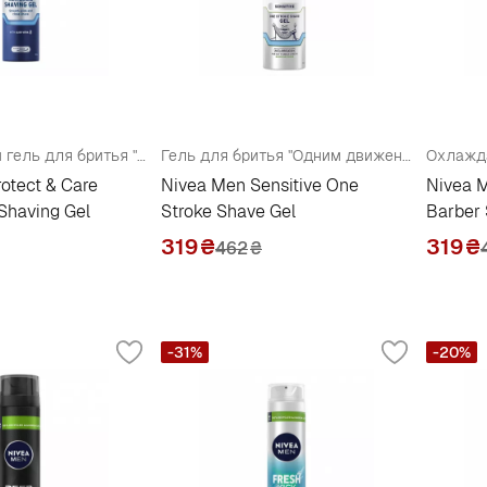
Увлажняющий гель для бритья "Защита и уход"
Гель для бритья "Одним движением" для чувствительной кожи
otect & Care
Nivea Men Sensitive One
Nivea M
 Shaving Gel
Stroke Shave Gel
Barber 
319
₴
319
₴
462
₴
-31%
-20%