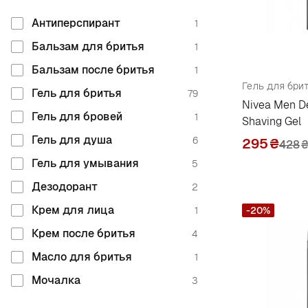
Mr.scrubber
8
Франция
10
Антиперспирант
1
Швеция
N
1
Бальзам для бритья
1
Шотландия
1
Nivea
Бальзам после бритья
10
1
Гель для бритья
79
P
Nivea Men D
Гель для бровей
1
Shaving Gel
Paul Mitchell
1
Гель для душа
6
295
₴
428
Payot
2
Гель для умывания
5
Penhaligon's
1
Дезодорант
2
Previa
2
Крем для лица
1
-20%
R
Крем после бритья
4
Revuele
1
Масло для бритья
1
S
Мочалка
3
Scottish Fine Soaps
1
Набор
9