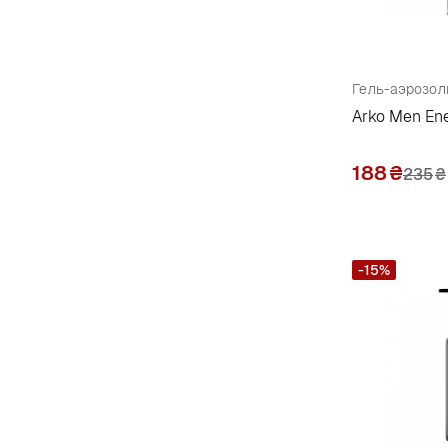
Arko Men Ene
188
₴
235
₴
-15%