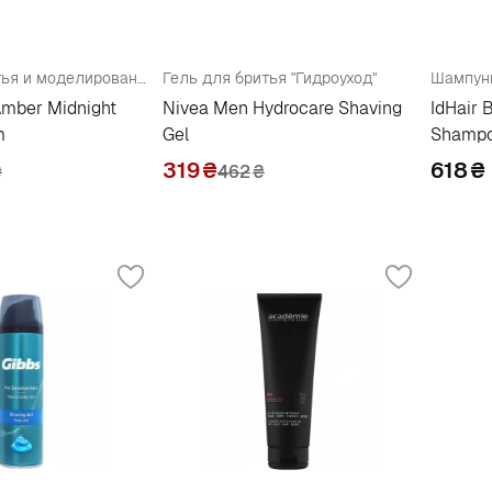
Гель для бритья и моделирования
Гель для бритья "Гидроуход"
Amber Midnight
Nivea Men Hydrocare Shaving
IdHair 
m
Gel
Shamp
319
₴
618
₴
₴
462
₴