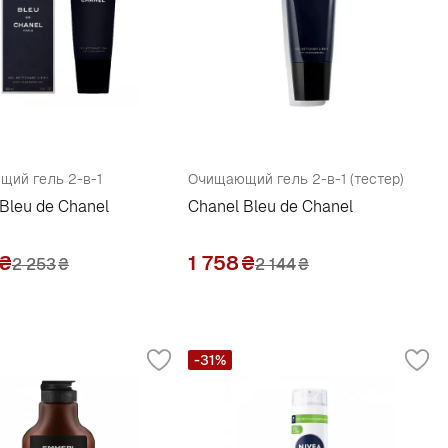
ий гель 2-в-1
Очищающий гель 2-в-1 (тестер)
Bleu de Chanel
Chanel Bleu de Chanel
₴
1 758
₴
2 253
₴
2 144
₴
-31%