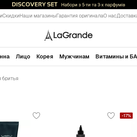
и
Скидки
Наши магазины
Гарантия оригинала
О нас
Доставк
анна
Лицо
Корея
Мужчинам
Витамины и Б
я бритья
-17%