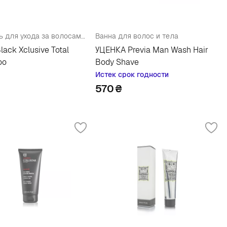
Шампунь для ухода за волосами, телом и для бритья
Ванна для волос и тела
Black Xclusive Total
УЦЕНКА Previa Man Wash Hair
oo
Body Shave
Истек срок годности
570
₴