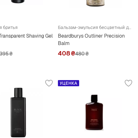
я бритья
Бальзам-эмульсия бесцветный для контурного бритья
Transparent Shaving Gel
Beardburys Outliner Precision
Balm
408
₴
395
₴
480
₴
УЦЕНКА