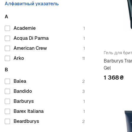
Алфавитный указатель
A
Academie
1
Acqua Di Parma
1
American Crew
1
Гель для бри
Arko
11
Barburys Tra
Gel
B
1 368
₴
Balea
2
Bandido
3
Barburys
1
Barex Italiana
1
Beardburys
2
Bielita
1