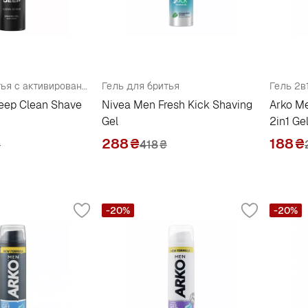
Гель для бритья с активированным углем
Гель для бритья
eep Clean Shave
Nivea Men Fresh Kick Shaving
Arko Me
Gel
2in1 Ge
288
₴
188
₴
₴
418
₴
-20%
-20%