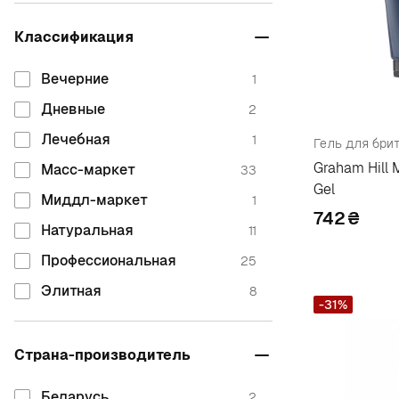
C
Классификация
Chanel
2
Вечерние
1
Christian Dior
1
Дневные
2
Clarins
2
Лечебная
1
Гель для бри
Collistar
1
Graham Hill
Масс-маркет
33
Gel
D
Миддл-маркет
1
742
₴
Depot
1
Натуральная
11
Dikson
1
Профессиональная
25
Элитная
E
8
-31%
Emmebi Italia
1
Страна-производитель
Estel Professional
6
G
Беларусь
2