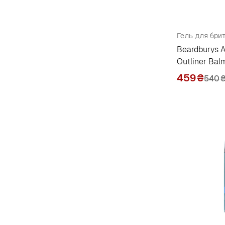
Beardburys 
Outliner Bal
459
₴
540