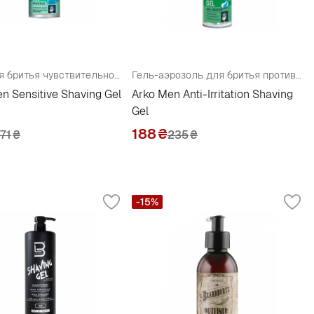
Гель для бритья чувствительной кожи
Гель-аэрозоль для бритья против раздражений с ромашкой и алоэ вера
n Sensitive Shaving Gel
Arko Men Anti-Irritation Shaving
Gel
188
₴
171
₴
235
₴
-15%