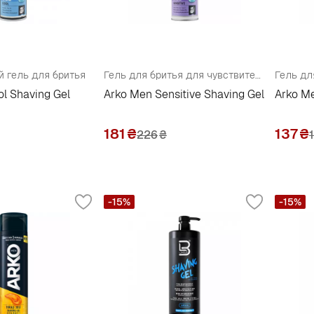
 гель для бритья
Гель для бритья для чувствительной кожи
l Shaving Gel
Arko Men Sensitive Shaving Gel
Arko Me
181
₴
137
₴
226
₴
-15%
-15%