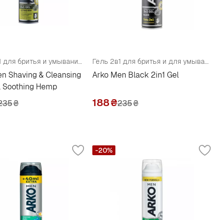
Гель 2в1 для бритья и умывания успокаивающий с маслом семян конопли
Гель 2в1 для бритья и для умывания
n Shaving & Cleansing
Arko Men Black 2in1 Gel
l Soothing Hemp
188
₴
235
₴
235
₴
-20%