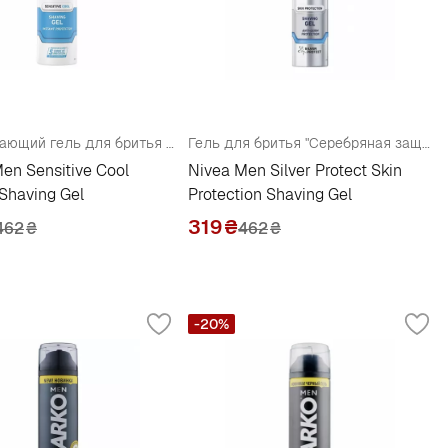
Охлаждающий гель для бритья для чувствительной кожи "Мгновенная защита"
Гель для бритья "Серебряная защита"
en Sensitive Cool
Nivea Men Silver Protect Skin
Shaving Gel
Protection Shaving Gel
319
₴
462
₴
462
₴
-20%