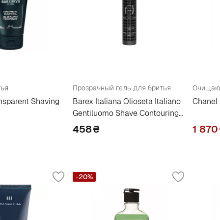
тья
Прозрачный гель для бритья
Очищающ
nsparent Shaving
Barex Italiana Olioseta Italiano
Chanel 
Gentiluomo Shave Contouring
Gel
458
₴
1 870
-20%