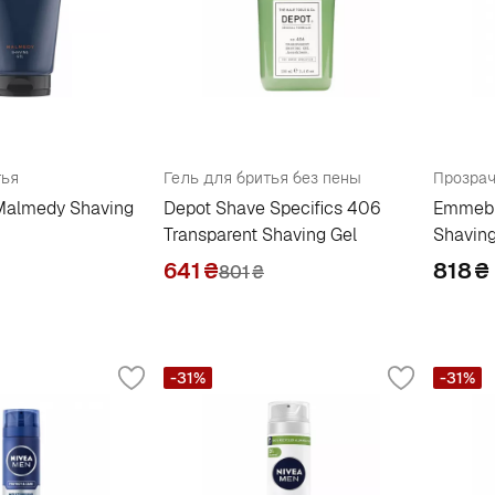
тья
Гель для бритья без пены
Прозрач
 Malmedy Shaving
Depot Shave Specifics 406
Emmebi 
Transparent Shaving Gel
Shaving
641
₴
818
₴
801
₴
-31%
-31%