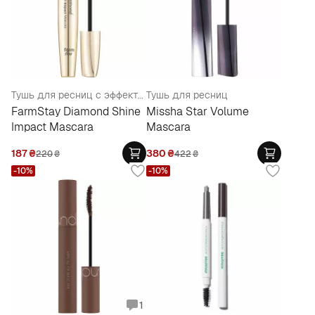
Тушь для ресниц с эффектом глянца
Тушь для ресниц
FarmStay Diamond Shine
Missha Star Volume
Impact Mascara
Mascara
187
₴
380
₴
220
₴
422
₴
-10%
-10%
1