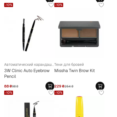
-10%
-10%
Автоматический карандаш для бровей
Тени для бровей
3W Clinic Auto Eyebrow
Missha Twin Brow Kit
Pencil
88
₴
229
₴
98
₴
254
₴
-10%
-10%