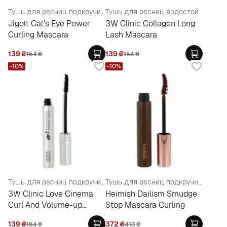
Тушь для ресниц подкручивающая
Тушь для ресниц водостойкая с коллагеном
Jigott Cat's Eye Power
3W Clinic Collagen Long
Curling Mascara
Lash Mascara
139
₴
139
₴
154
₴
154
₴
-10%
-10%
Тушь для ресниц подкручивание и объем
Тушь для ресниц подкручивающая
3W Clinic Love Cinema
Heimish Dailism Smudge
Curl And Volume-up
Stop Mascara Curling
Mascara
139
₴
372
₴
154
₴
413
₴