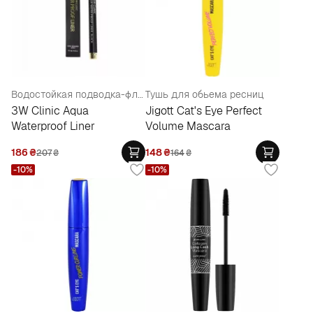
Водостойкая подводка-фломастер для глаз
Тушь для обьема ресниц
3W Clinic Aqua
Jigott Cat's Eye Perfect
Waterproof Liner
Volume Mascara
186
₴
148
₴
207
₴
164
₴
-10%
-10%