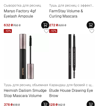
Сыворотка для ресниц
Тушь для ресниц с эффектом объема и подкручивания
Manyo Factory 4gf
FarmStay Volume &
Eyelash Ampoule
Curling Mascara
632
₴
272
₴
702
₴
320
₴
-10%
-10%
Тушь для ресниц объемная
Карандаш для бровей с щеточкой
Heimish Dailism Smudge
Etude House Drawing Eye
Stop Mascara Volume
Brow
376
₴
128
₴
418
₴
142
₴