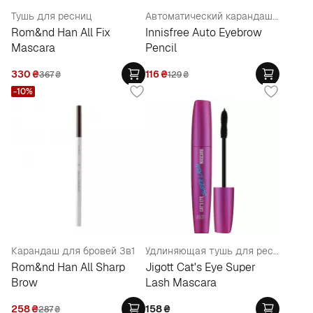
Тушь для ресниц
Автоматический карандаш для бровей
Rom&nd Han All Fix
Innisfree Auto Eyebrow
Mascara
Pencil
330
₴
116
₴
367
₴
129
₴
-10%
Карандаш для бровей 3в1
Удлиняющая тушь для ресниц
Rom&nd Han All Sharp
Jigott Cat's Eye Super
Brow
Lash Mascara
258
₴
158
₴
287
₴