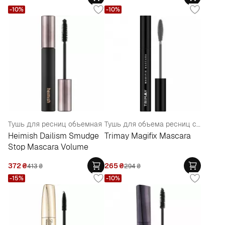
-10%
-10%
Тушь для ресниц объемная
Тушь для объема ресниц с карнаубским воском
Heimish Dailism Smudge
Trimay Magifix Mascara
Stop Mascara Volume
372
₴
265
₴
413
₴
294
₴
-15%
-10%