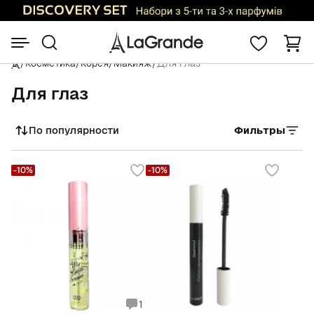
/
Косметика
/
Корея
/
Макияж
/
Для глаз
Для глаз
По популярности
Фильтры
Сортировать
-10%
-10%
1