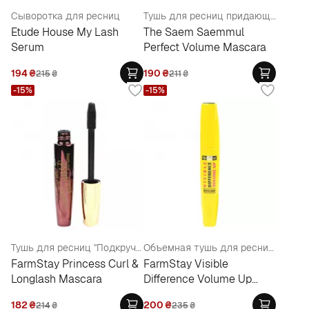
Сыворотка для ресниц
Тушь для ресниц придающая объем
Etude House My Lash
The Saem Saemmul
Serum
Perfect Volume Mascara
194
₴
190
₴
215
₴
211
₴
-15%
-15%
Тушь для ресниц "Подкручивание и длина"
Объемная тушь для ресниц с натуральными компонентами
FarmStay Princess Curl &
FarmStay Visible
Longlash Mascara
Difference Volume Up
Mascara
182
₴
200
₴
214
₴
235
₴