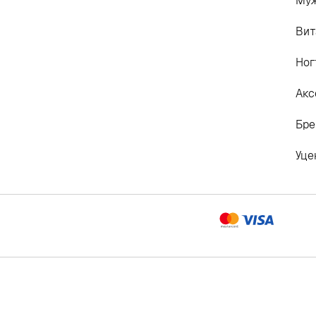
Му
Вит
Ног
Акс
Бр
Уце