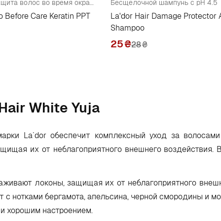
Кератиновая защита волос во время окрашивания
Бесщелочной шампунь с pH 4.5
o Before Care Keratin PPT
La'dor Hair Damage Protector 
Shampoo
25
₴
28
₴
Hair White Yuja
 марки La`dor обеспечит комплексный уход за волосами
щищая их от неблагоприятного внешнего воздействия. В
лаживают локоны, защищая их от неблагоприятного внеш
 нотками бергамота, апельсина, черной смородины и мо
 и хорошим настроением.