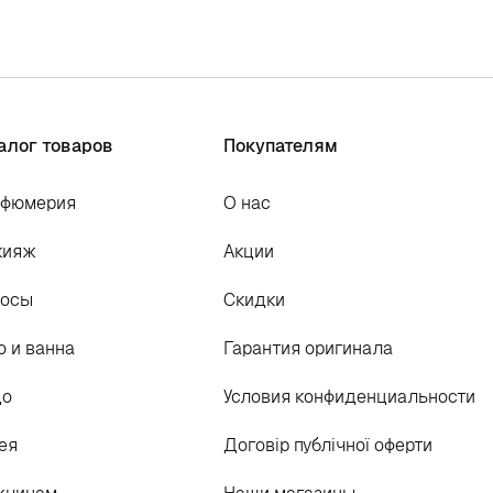
алог товаров
Покупателям
рфюмерия
О нас
кияж
Акции
лосы
Скидки
о и ванна
Гарантия оригинала
цо
Условия конфиденциальности
ея
Договір публічної оферти