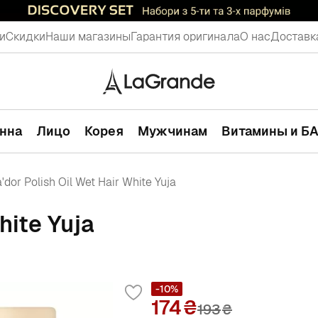
и
Скидки
Наши магазины
Гарантия оригинала
О нас
Доставк
анна
Лицо
Корея
Мужчинам
Витамины и Б
'dor Polish Oil Wet Hair White Yuja
hite Yuja
-10%
174
193
₴