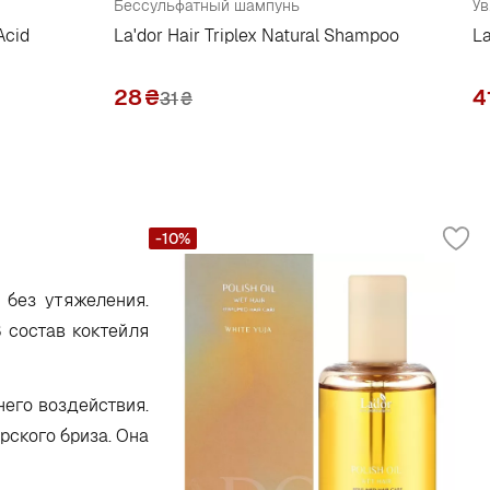
Бессульфатный шампунь
У
Acid
La'dor Hair Triplex Natural Shampoo
L
28
₴
4
31
₴
-10%
 без утяжеления.
 состав коктейля
него воздействия.
рского бриза. Она