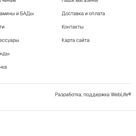
жчинам
Наши магазины
амины и БАДы
Доставка и оплата
ти
Контакты
ессуары
Карта сайта
енды
нка
Разработка, поддержка
WebLife
®