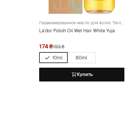
Парфюмированное масло для волос "Белый Юдзу"
La'dor Polish Oil Wet Hair White Yuja
174
193
₴
10ml
80ml
Купить