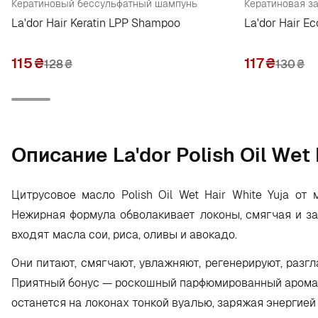
Кератиновый бессульфатный шампунь
La'dor Hair Keratin LPP Shampoo
La'dor Hair Ec
115
₴
117
₴
128
₴
130
₴
Oписание La'dor Polish Oil Wet 
Цитрусовое масло Polish Oil Wet Hair White Yuja от
Нежирная формула обволакивает локоны, смягчая и за
входят масла сои, риса, оливы и авокадо.
Они питают, смягчают, увлажняют, регенерируют, разг
Приятный бонус — роскошный парфюмированный аромат с
останется на локонах тонкой вуалью, заряжая энергией