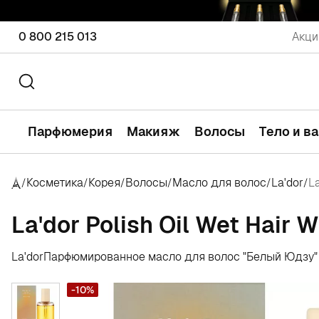
0 800 215 013
Акци
Парфюмерия
Макияж
Волосы
Тело и в
Косметика
Корея
Волосы
Масло для волос
La'dor
La
/
/
/
/
/
/
La'dor Polish Oil Wet Hair W
La'dor
Парфюмированное масло для волос "Белый Юдзу"
-10%