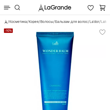
/
Косметика
/
Корея
/
Волосы
/
Бальзам для волос
/
La'dor
/
La'do
-10%