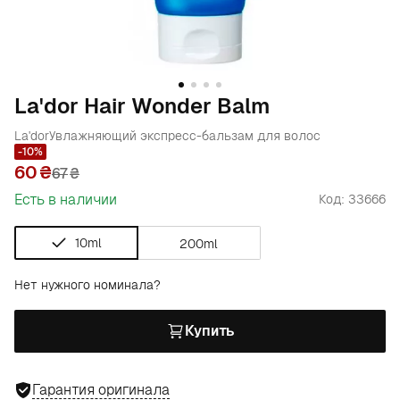
La'dor Hair Wonder Balm
La'dor
Увлажняющий экспресс-бальзам для волос
-10%
60
67
₴
Есть в наличии
Код: 33666
10ml
200ml
Нет нужного номинала?
Купить
Гарантия оригинала