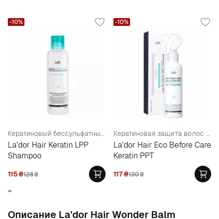
-10%
-10%
Кератиновый бессульфатный шампунь
Кератиновая защита волос во время окрашивания
La'dor Hair Keratin LPP
La'dor Hair Eco Before Care
Shampoo
Keratin PPT
115
₴
117
₴
128
₴
130
₴
Oписание La'dor Hair Wonder Balm