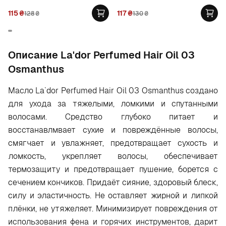
115
₴
117
₴
128
₴
130
₴
Oписание La'dor Perfumed Hair Oil 03
Osmanthus
Масло La`dor Perfumed Hair Oil 03 Osmanthus создано
для ухода за тяжелыми, ломкими и спутанными
волосами. Средство глубоко питает и
восстанавлмвает сухие и повреждённые волосы,
смягчает и увлажняет, предотвращает сухость и
ломкость, укрепляет волосы, обеспечивает
термозащиту и предотвращает пушение, борется с
сечением кончиков. Придаёт сияние, здоровый блеск,
силу и эластичность. Не оставляет жирной и липкой
плёнки, не утяжеляет. Минимизирует повреждения от
использования фена и горячих инструментов, дарит