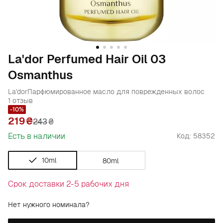
La'dor Perfumed Hair Oil 03
Osmanthus
La'dor
Парфюмированное масло для поврежденных волос
1 отзыв
-10%
219
243
₴
Есть в наличии
Код: 58352
10ml
80ml
Срок доставки 2-5 рабочих дня
Нет нужного номинала?