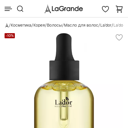
/
Косметика
/
Корея
/
Волосы
/
Масло для волос
/
La'dor
/
La'dor 
-10%