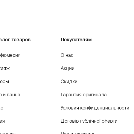
алог товаров
Покупателям
рфюмерия
О нас
кияж
Акции
лосы
Скидки
о и ванна
Гарантия оригинала
цо
Условия конфиденциальности
ея
Договір публічної оферти