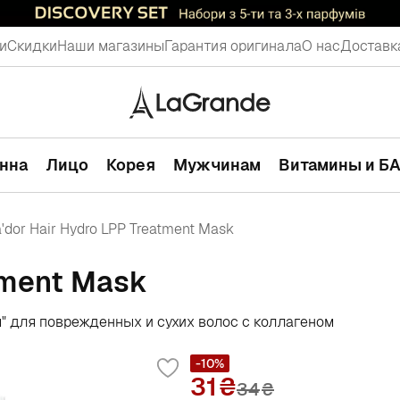
и
Скидки
Наши магазины
Гарантия оригинала
О нас
Доставк
анна
Лицо
Корея
Мужчинам
Витамины и Б
'dor Hair Hydro LPP Treatment Mask
tment Mask
" для поврежденных и сухих волос с коллагеном
-10%
31
34
₴