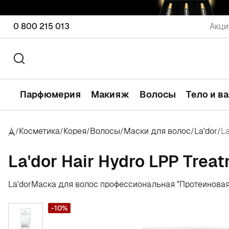
0 800 215 013
Акци
Парфюмерия
Макияж
Волосы
Тело и в
Косметика
Корея
Волосы
Маски для волос
La'dor
La
/
/
/
/
/
/
La'dor Hair Hydro LPP Trea
La'dor
Маска для волос профессиональная "Протеиновая
-10%