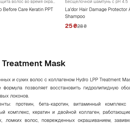
Кератиновая защита волос во время окрашивания
Бесщелочной шампунь с pH 4.5
o Before Care Keratin PPT
La'dor Hair Damage Protector 
Shampoo
25
₴
28
₴
P Treatment Mask
ных и сухих волос с коллагеном Hydro LPP Treatment Ma
 формула позволяет восстановить гидролипидную обо
овых локонов.
нты: протеин, бета-каротин, витаминный комплекс
ый комплекс, кератин и двойной коллаген, работающи
х, ломких волос, поврежденных окрашиванием, завивк