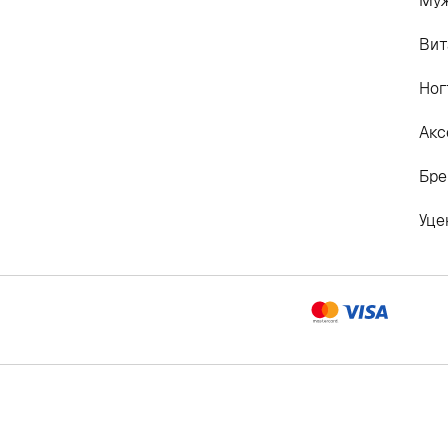
Му
Вит
Ног
Акс
Бр
Уце