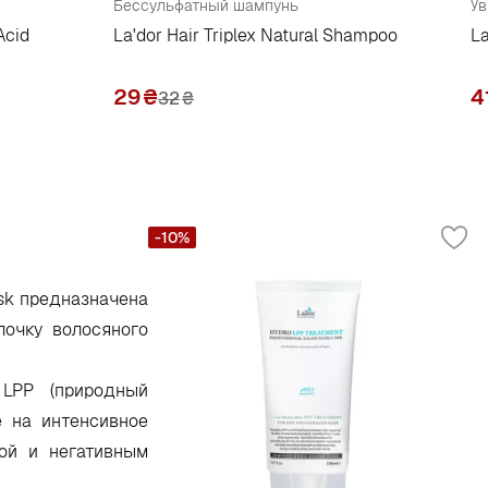
Бессульфатный шампунь
У
Acid
La'dor Hair Triplex Natural Shampoo
L
29
₴
4
32
₴
-10%
sk предназначена
лочку волосяного
 LPP (природный
е на интенсивное
ой и негативным