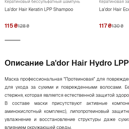
Кератиновый бессульфатный шампунь
La'dor Hair Keratin LPP Shampoo
La'dor Hair Ec
115
₴
117
₴
128
₴
130
₴
Oписание La'dor Hair Hydro LP
Маска профессиональная "Протеиновая" для поврежден
для ухода за сухими и поврежденными волосами. Ее
стержня, которая является естественной защитой здор
В составе маски присутствуют активные компоне
аминокислотный комплекс), липопротеиновый защитн
увлажнение и восстановление структуры даже сухи
влиянием окружающей среды.