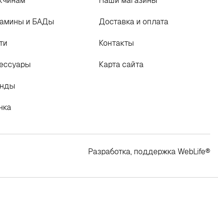
жчинам
Наши магазины
амины и БАДы
Доставка и оплата
ти
Контакты
ессуары
Карта сайта
енды
нка
Разработка, поддержка
WebLife
®