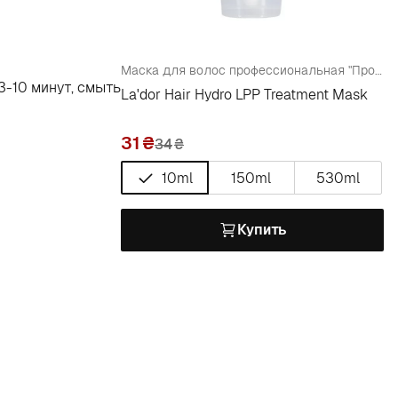
Маска для волос профессиональная "Протеиновая" для поврежденных и сухих волос с коллагеном
3-10 минут, смыть
La'dor Hair Hydro LPP Treatment Mask
31
34
₴
10ml
150ml
530ml
Купить