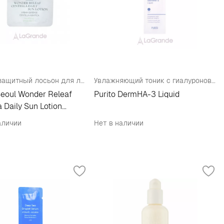
Солнцезащитный лосьон для лица (тестер)
Увлажняющий тоник с гиалуроновой кислотой (пробник)
Seoul Wonder Releaf
Purito DermHA-3 Liquid
a Daily Sun Lotion
+
аличии
Нет в наличии