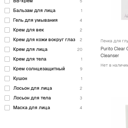
BB-крем
5
Бальзам для лица
1
Гель для умывания
4
Крем для век
2
Крем для кожи вокруг глаз
2
Purito Clear 
Крем для лица
20
Cleanser
Крем для тела
1
Нет в наличи
Крем солнцезащитный
9
Кушон
1
Лосьон для лица
2
Лосьон для тела
3
Маска для лица
4
Масло для лица
4
Миниатюра
2