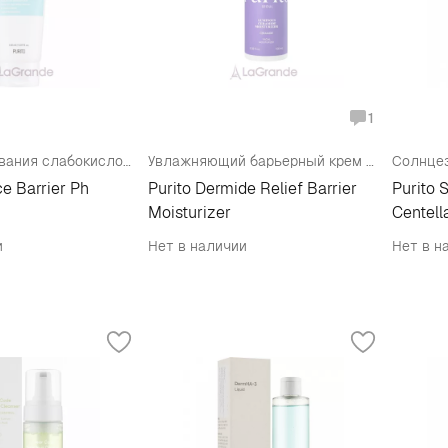
1
Гель для умывания слабокислотный
Увлажняющий барьерный крем для лица
ce Barrier Ph
Purito Dermide Relief Barrier
Purito 
Moisturizer
Centell
SPF50
и
Нет в наличии
Нет в н