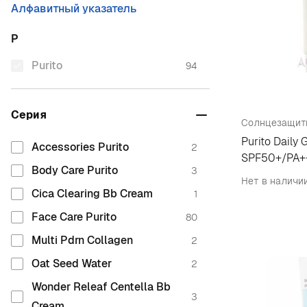
Алфавитный указатель
P
Purito
94
Серия
Солнцезащит
Purito Daily
Accessories Purito
2
SPF50+/PA+
Body Care Purito
3
Нет в наличи
Cica Clearing Bb Cream
1
Face Care Purito
80
Multi Pdrn Collagen
2
Oat Seed Water
2
Wonder Releaf Centella Bb
3
Cream