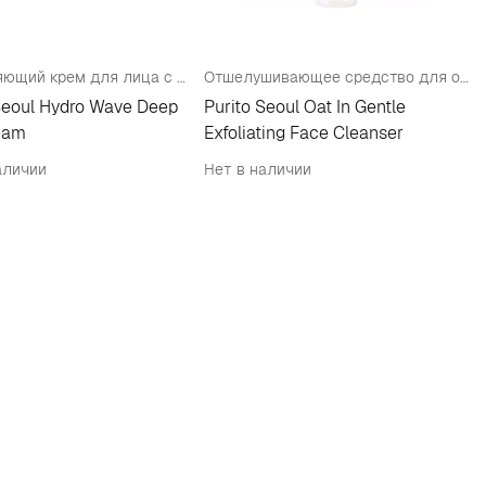
Увлажняющий крем для лица с морской водой
Отшелушивающее средство для очищения лица
Seoul Hydro Wave Deep
Purito Seoul Oat In Gentle
eam
Exfoliating Face Cleanser
аличии
Нет в наличии