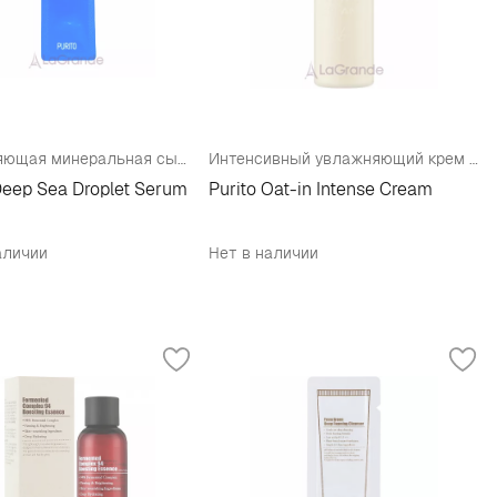
Увлажняющая минеральная сыворотка для упругости кожи (пробник)
Интенсивный увлажняющий крем с овсом
Deep Sea Droplet Serum
Purito Oat-in Intense Cream
аличии
Нет в наличии