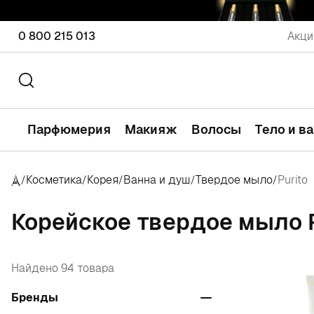
0 800 215 013
Акци
Парфюмерия
Макияж
Волосы
Тело и в
Косметика
Корея
Ванна и душ
Твердое мыло
Purito
/
/
/
/
/
Корейское твердое мыло P
Найдено 94 товара
Бренды