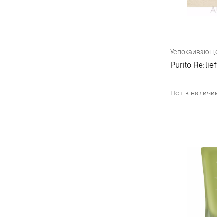
Сыворотка для лица
20
Тестер
5
Тонер для лица
9
Тоник для лица
4
Purito Re:lie
Эссенция для лица
4
Нет в наличи