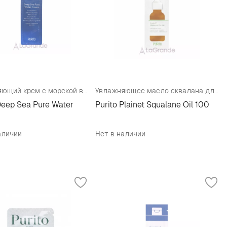
Увлажняющий крем с морской водой (тестер)
Увлажняющее масло сквалана для лица, тела и волос (тестер)
Deep Sea Pure Water
Purito Plainet Squalane Oil 100
аличии
Нет в наличии