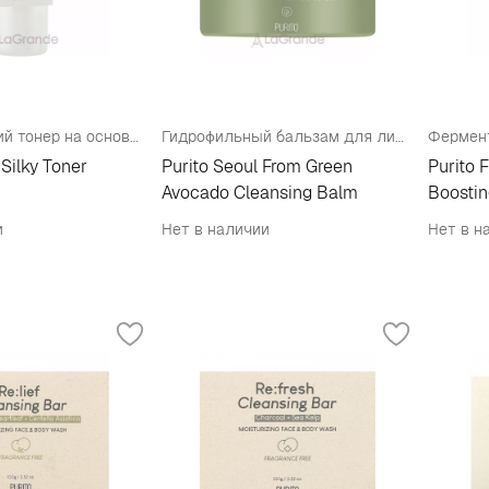
Успокаивающий тонер на основе семян овса
Гидрофильный бальзам для лица
 Silky Toner
Purito Seoul From Green
Purito 
Avocado Cleansing Balm
Boosti
и
Нет в наличии
Нет в н