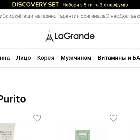
и
Скидки
Наши магазины
Гарантия оригинала
О нас
Доставк
анна
Лицо
Корея
Мужчинам
Витамины и Б
urito