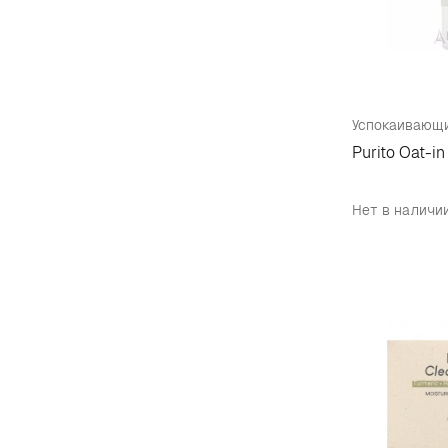
Мыло
3
Набор
4
Патчи для лица
5
Патчи для тела
1
Purito Oat-in
Пенка для умывания
4
Пилинг для лица
1
Нет в наличи
Пробник
14
Скраб для лица
1
Сменный блок
2
Солнцезащитный крем
7
Спонж для умывания
2
Спрей для лица
1
Стик
1