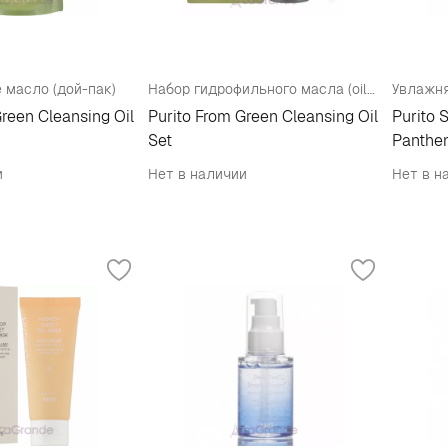
 масло (дой-пак)
Набор гидрофильного масла (oil/200ml + oil/200ml)
Green Cleansing Oil
Purito From Green Cleansing Oil
Purito 
Set
Panthe
и
Нет в наличии
Нет в н