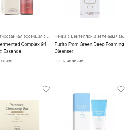
Ферментированная эссенция с ниацинамидом 3%
Пенка с центеллой и зеленым чаем (пробник)
Fermented Complex 94
Purito From Green Deep Foaming
ng Essence
Cleanser
аличии
Нет в наличии