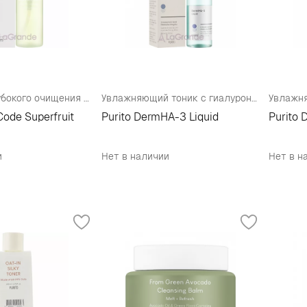
Пенка для глубокого очищения кожи
Увлажняющий тоник с гиалуроновой кислотой
Code Superfruit
Purito DermHA-3 Liquid
Purito 
и
Нет в наличии
Нет в н