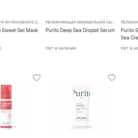
Гель-маска для интенсивного увлажнения кожи
Увлажняющая минеральная сыворотка для упругости кожи
p Sweet Gel Mask
Purito Deep Sea Droplet Serum
Purito 
Sea Cr
и
Нет в наличии
Нет в н