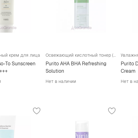
ный крем для лица
Освежающий кислотный тонер (тестер)
 Go-To Sunscreen
Purito AHA BHA Refreshing
Purito 
+++
Solution
Cream
и
Нет в наличии
Нет в н