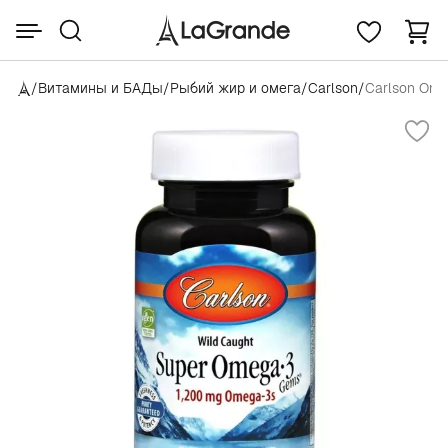
/
Витамины и БАДы
/
Рыбий жир и омега
/
Carlson
/
Carlson Ome