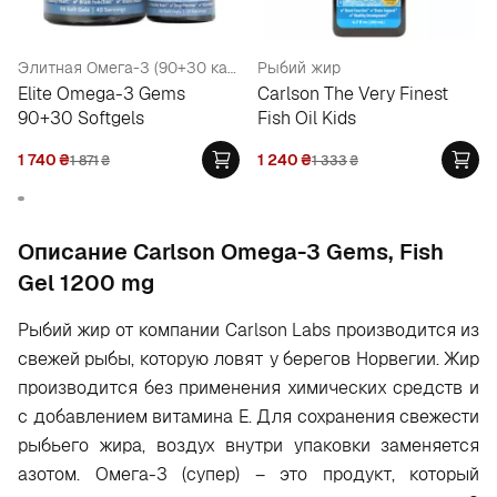
Элитная Омега-3 (90+30 капсул)
Рыбий жир
Elite Omega-3 Gems
Carlson The Very Finest
90+30 Softgels
Fish Oil Kids
1 740
₴
1 240
₴
1 871
₴
1 333
₴
Oписание Carlson Omega-3 Gems, Fish
Gel 1200 mg
Рыбий жир от компании Carlson Labs производится из
свежей рыбы, которую ловят у берегов Норвегии. Жир
производится без применения химических средств и
с добавлением витамина Е. Для сохранения свежести
рыбьего жира, воздух внутри упаковки заменяется
азотом. Омега-3 (супер) – это продукт, который