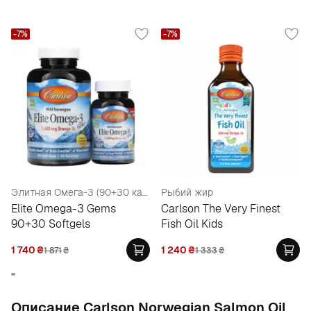
-7%
-7%
Элитная Омега-3 (90+30 капсул)
Рыбий жир
Elite Omega-3 Gems
Carlson The Very Finest
90+30 Softgels
Fish Oil Kids
1 740
₴
1 240
₴
1 871
₴
1 333
₴
Oписание Carlson Norwegian Salmon Oil