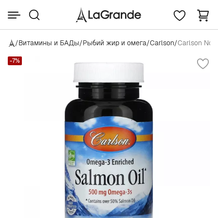
/
Витамины и БАДы
/
Рыбий жир и омега
/
Carlson
/
Carlson Nor
-7%