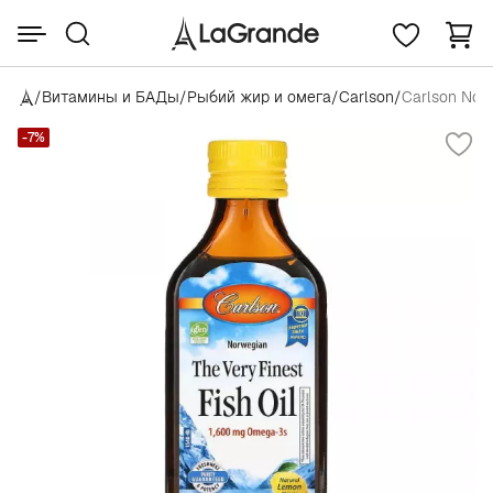
/
Витамины и БАДы
/
Рыбий жир и омега
/
Carlson
/
Carlson Norw
-7%