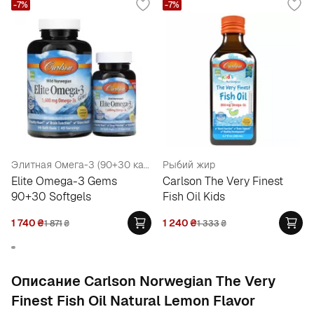
-7%
-7%
Элитная Омега-3 (90+30 капсул)
Рыбий жир
Elite Omega-3 Gems
Carlson The Very Finest
90+30 Softgels
Fish Oil Kids
1 740
₴
1 240
₴
1 871
₴
1 333
₴
Oписание Carlson Norwegian The Very
Finest Fish Oil Natural Lemon Flavor