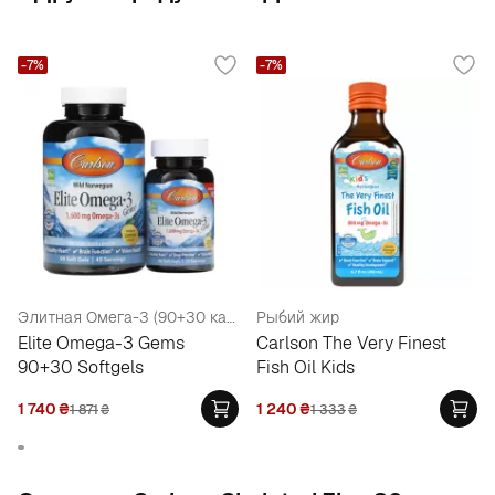
-7%
-7%
Элитная Омега-3 (90+30 капсул)
Рыбий жир
Elite Omega-3 Gems
Carlson The Very Finest
90+30 Softgels
Fish Oil Kids
1 740
₴
1 240
₴
1 871
₴
1 333
₴