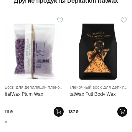
Другие продукты Depilation Italwax
Воск для депиляции пленочный в гранулах "Слива"
Пленочный воск для депиляции Премиум-Класса, в гранулах
ItalWax Plum Wax
ItalWax Full Body Wax
111
₴
137
₴