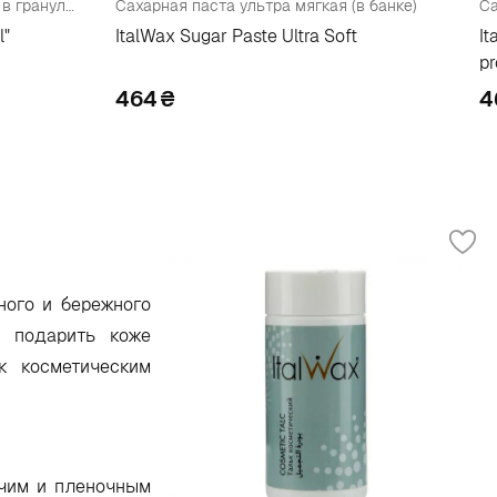
Воск для депиляции пленочный в гранулах "Натуральный"
Сахарная паста ультра мягкая (в банке)
l"
ItalWax Sugar Paste Ultra Soft
It
pr
464
₴
4
ного и бережного
и подарить коже
к косметическим
ячим и пленочным