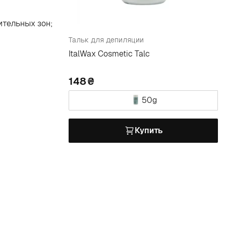
ительных зон;
Тальк для депиляции
ItalWax Cosmetic Talc
148
50g
Купить