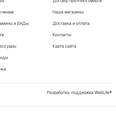
ея
Договір публічної оферти
жчинам
Наши магазины
амины и БАДы
Доставка и оплата
ти
Контакты
ессуары
Карта сайта
енды
нка
Разработка, поддержка
WebLife
®