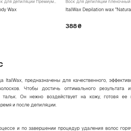
Пленочный воск для депиляции Премиум-Класса, в гранулах
Body Wax
ItalWax Depilation wax "Natura
388
₴
c
а ItalWax, предназначены для качественного, эффектив
олосков. Чтобы достичь оптимального результата 
й тальк. Он нежно воздействует на кожу, готовя ее 
время и после депиляции.
оцессе и по завершении процедур удаления волос гор