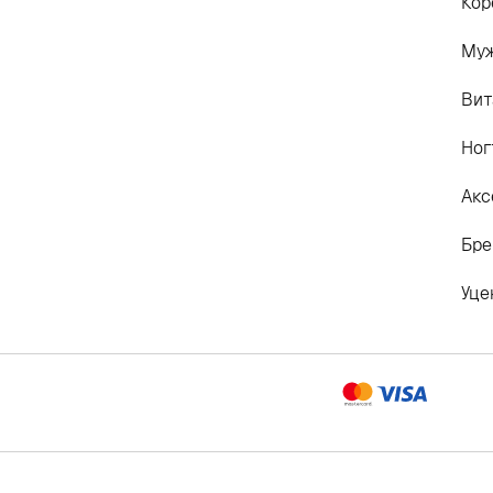
Кор
Му
Вит
Ног
Акс
Бр
Уце