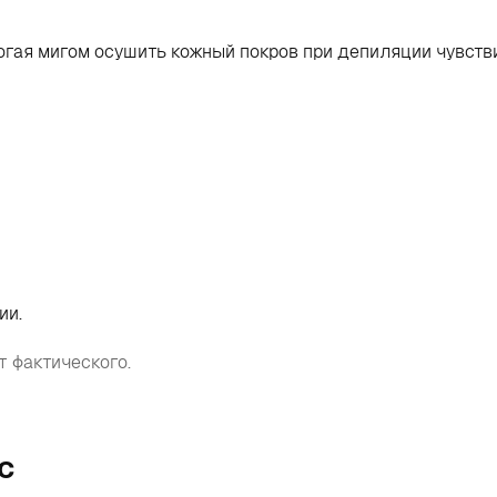
гая мигом осушить кожный покров при депиляции чувств
ии.
т фактического.
c