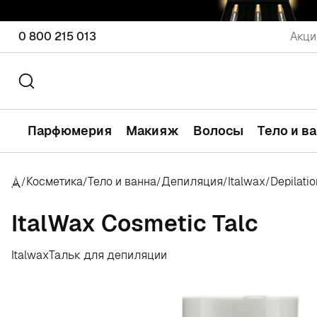
0 800 215 013
Акци
Парфюмерия
Макияж
Волосы
Тело и в
Косметика
Тело и ванна
Депиляция
Italwax
Depilatio
/
/
/
/
/
ItalWax Cosmetic Talc
Italwax
Тальк для депиляции