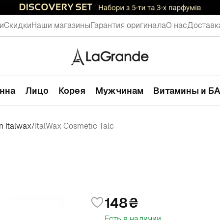
и
Скидки
Наши магазины
Гарантия оригинала
О нас
Доставк
анна
Лицо
Корея
Мужчинам
Витамины и Б
n Italwax
ItalWax Cosmetic Talc
/
148
Есть в наличии