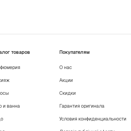
алог товаров
Покупателям
рфюмерия
О нас
кияж
Акции
лосы
Скидки
о и ванна
Гарантия оригинала
цо
Условия конфиденциальности