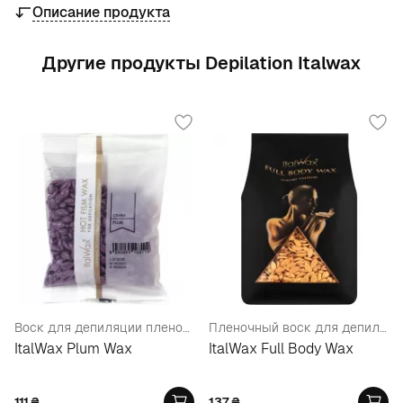
Описание продукта
Другие продукты Depilation Italwax
Воск для депиляции пленочный в гранулах "Слива"
Пленочный воск для депиляции Премиум-Класса, в гранулах
ItalWax Plum Wax
ItalWax Full Body Wax
111
₴
137
₴