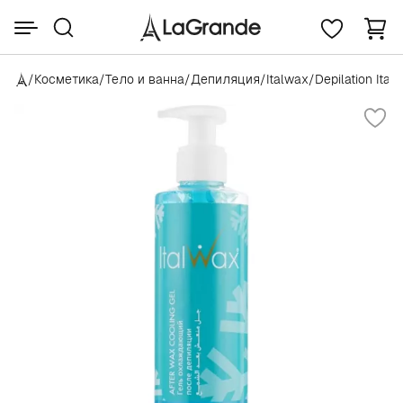
/
Косметика
/
Тело и ванна
/
Депиляция
/
Italwax
/
Depilation Ital