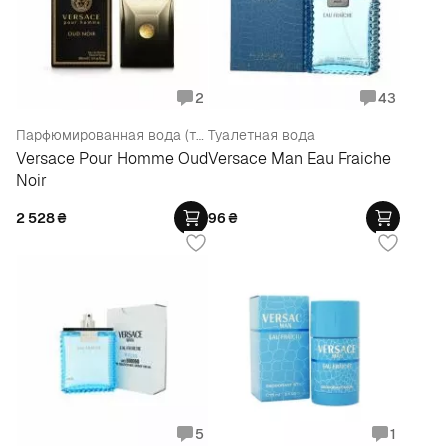
2
43
Парфюмированная вода (тестер)
Туалетная вода
Versace Pour Homme Oud
Versace Man Eau Fraiche
Noir
2 528
₴
96
₴
5
1