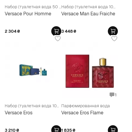
Набор (туалетная вода 50 мл + бальзам после бритья 50 мл + шампунь/гель 50 мл)
Набор (туалетная вода 100 мл + миниатюра 10 мл + косметичка)
Versace Pour Homme
Versace Man Eau Fraiche
2 304
₴
3 448
₴
1
Набор (туалетная вода 100 мл + миниатюра 10 мл + косметичка)
Парфюмированная вода
Versace Eros
Versace Eros Flame
3 210
₴
1 835
₴