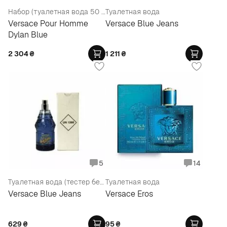
Набор (туалетная вода 50 мл + бальзам после бритья 50 мл + гель для душа 50 мл)
Туалетная вода
Versace Pour Homme
Versace Blue Jeans
Dylan Blue
2 304
₴
1 211
₴
5
14
Туалетная вода (тестер без крышечки)
Туалетная вода
Versace Blue Jeans
Versace Eros
629
₴
95
₴