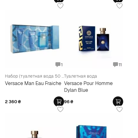
1
11
Набор (туалетная вода 50 мл + бальзам после бритья 50 мл + гель для душа 50 мл)
Туалетная вода
Versace Man Eau Fraiche
Versace Pour Homme
Dylan Blue
2 360
₴
96
₴