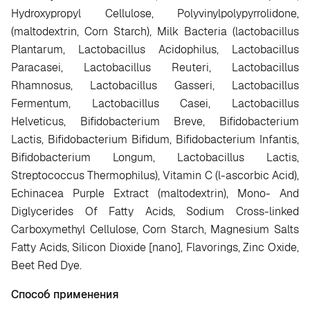
Hydroxypropyl Cellulose, Polyvinylpolypyrrolidone,
(maltodextrin, Corn Starch), Milk Bacteria (lactobacillus
Plantarum, Lactobacillus Acidophilus, Lactobacillus
Paracasei, Lactobacillus Reuteri, Lactobacillus
Rhamnosus, Lactobacillus Gasseri, Lactobacillus
Fermentum, Lactobacillus Casei, Lactobacillus
Helveticus, Bifidobacterium Breve, Bifidobacterium
Lactis, Bifidobacterium Bifidum, Bifidobacterium Infantis,
Bifidobacterium Longum, Lactobacillus Lactis,
Streptococcus Thermophilus), Vitamin C (l-ascorbic Acid),
Echinacea Purple Extract (maltodextrin), Mono- And
Diglycerides Of Fatty Acids, Sodium Cross-linked
Carboxymethyl Cellulose, Corn Starch, Magnesium Salts
Fatty Acids, Silicon Dioxide [nano], Flavorings, Zinc Oxide,
Beet Red Dye.
Способ применения