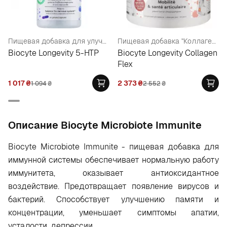
Пищевая добавка для улучшения эмоционального состояния и нормализации сна
Пищевая добавка "Коллаген Здоровье суставов и подвижность"
Biocyte Longevity 5-HTP
Biocyte Longevity Collagen
Flex
1 017
₴
2 373
₴
1 094
₴
2 552
₴
Oписание Biocyte Microbiote Immunite
Biocyte Microbiote Immunite - пищевая добавка для
иммунной системы обеспечивает нормальную работу
иммунитета, оказывает антиоксидантное
воздействие. Предотвращает появление вирусов и
бактерий. Способствует улучшению памяти и
концентрации, уменьшает симптомы апатии,
усталости, депрессии.