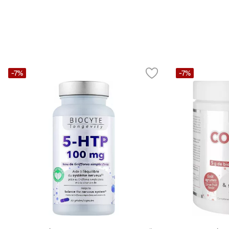
-7%
-7%