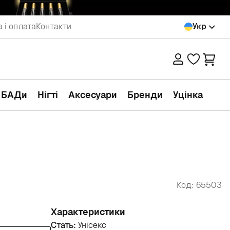
 і оплата
Контакти
Укр
а БАДи
Нігті
Аксесуари
Бренди
Уцінка
Код: 65503
Характеристики
Стать:
Унісекс