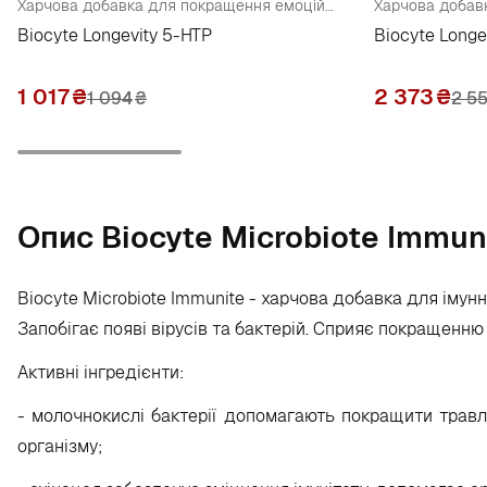
Харчова добавка для покращення емоційного стану та нормалізації сну
Biocyte Longevity 5-HTP
Biocyte Longe
1 017
₴
2 373
₴
1 094
₴
2 5
Опис Biocyte Microbiote Immun
Biocyte Microbiote Immunite - харчова добавка для імун
Запобігає появі вірусів та бактерій. Сприяє покращенню п
Активні інгредієнти:
- молочнокислі бактерії допомагають покращити травл
організму;