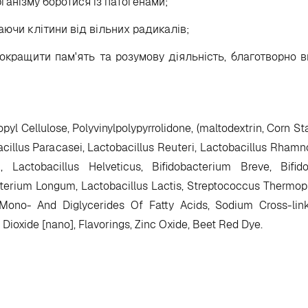
рганізму боротися із патогенами;
аючи клітини від вільних радикалів;
покращити пам'ять та розумову діяльність, благотворно 
yl Cellulose, Polyvinylpolypyrrolidone, (maltodextrin, Corn St
acillus Paracasei, Lactobacillus Reuteri, Lactobacillus Rhamn
 Lactobacillus Helveticus, Bifidobacterium Breve, Bifido
cterium Longum, Lactobacillus Lactis, Streptococcus Thermophi
), Mono- And Diglycerides Of Fatty Acids, Sodium Cross-li
 Dioxide [nano], Flavorings, Zinc Oxide, Beet Red Dye.