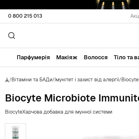
0 800 215 013
Акц
Парфумерія
Макіяж
Волосся
Тіло та 
Вітаміни та БАДи
Імунітет і захист від алергії
Biocyte
/
/
/
Biocyte Microbiote Immunit
Biocyte
Харчова добавка для імунної системи