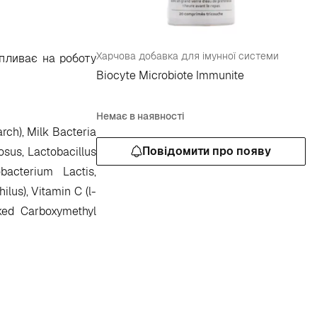
Харчова добавка для імунної системи
впливає на роботу
Biocyte Microbiote Immunite
Немає в наявності
arch), Milk Bacteria
Повідомити про появу
osus, Lactobacillus
bacterium Lactis,
lus), Vitamin C (l-
nked Carboxymethyl