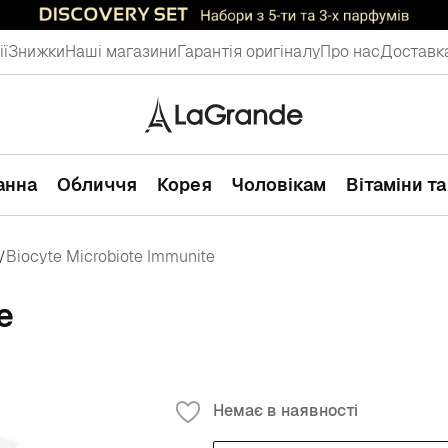
ії
Знижки
Наші магазини
Гарантія оригіналу
Про нас
Доставка
ванна
Обличчя
Корея
Чоловікам
Вітаміни т
Biocyte Microbiote Immunite
/
e
Немає в наявності