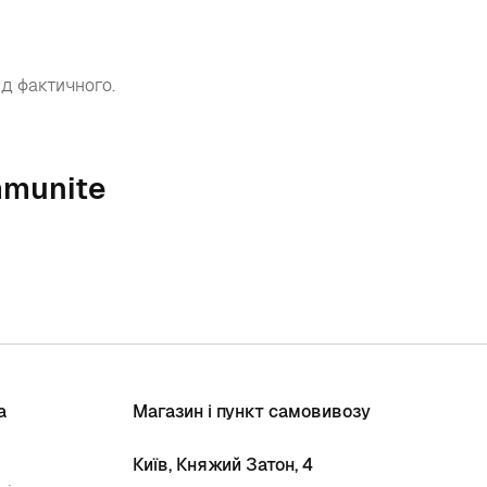
ід фактичного.
mmunite
а
Магазин і пункт самовивозу
Київ, Княжий Затон, 4