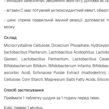
- ехінацея забезпечує зміцнення імунітету, допомагає о
- вітамін C має потужний антиоксидантний ефект, оберіг
- цинк сприяє правильній імунній реакції, допомагає 
мозку.
Склад
Microcrystalline Cellulose, Dicalcium Phosphate, Hydroxyprop
(lactobacillus Plantarum, Lactobacillus Acidophilus, Lactob
Gasseri, Lactobacillus Fermentum, Lactobacillus Casei,
Bifidobacterium Bifidum, Bifidobacterium Infantis, Bifidoba
ascorbic Acid), Echinacea Purple Extract (maltodextrin
Cellulose, Corn Starch, Magnesium Salts Fatty Acids, Silicon
Спосіб застосування
Приймати 1 таблетку щодня за 1 годину перед їжею.
Курс триває 1 місяць.