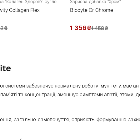
Харчова добавка "Колаген Здоров'я суглобів та рухливість"
Харчова добавка "Хром"
vity Collagen Flex
Biocyte Cr Chrome
1 356
₴
52
₴
1 458
₴
ite
ної системи забезпечує нормальну роботу імунітету, має а
ам'яті та концентрації, зменшує симптоми апатії, втоми, де
ення, загальне самопочуття, сприяють формуванню захи