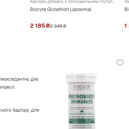
Харчова добавка з ліпосомальним глутатіоном
Ха
Biocyte Glutathion Liposomal
Bi
2 185
₴
1
2 349
₴
нтиоксидантну дію.
пресії.
сного бар'єру для