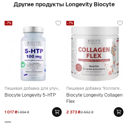
Другие продукты Longevity Biocyte
-7%
-7%
Пищевая добавка для улучшения эмоционального состояния и нормализации сна
Пищевая добавка "Коллаген Здоровье суставов и подвижность"
Biocyte Longevity 5-HTP
Biocyte Longevity Collagen
Flex
1 017
₴
2 373
₴
1 094
₴
2 552
₴