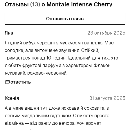
Отзывы
(13)
о Montale Intense Cherry
Оставить отзыв
Яна
23 октября 2025
Ягідний вибух черешні з мускусом і ваніллю. Має
солодке, але витончене звучання. Стійкий,
тримається понад 10 годин. Ідеальний для тих, хто
любить фруктові парфуми з характером. Флакон
яскравий, рожево-червоний.
ответить
Ксенія
31 августа 2025
А в мене вишня тут дуже яскрава й соковита, з
легким мигдальним відтінком. Стійкість просто
відмінна — від ранку до вечора. Хоч аромат