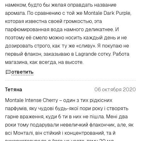
намеком, будто бы желая оправдать название
аромата. По сравнению с той же Montale Dark Purple,
которая известна своей громкостью, эта
парфюмированная вода намного деликатнее. И
поэтому её смело можно носить каждый день и не
дозировать строго, как ту же «сливу». Я покупаю не
первый флакон, заказываю в Lagrande сотку. Работа
магазина, как всегда, на высоте.
ответить
Тетяна
06 октября 2020
Montale Intense Cherry – один з тих рідкісних
парфумів, яку чудові будь-якої пори року і створять
гарне враження, куди б ти в них не пішла. Мені два
роки тому подарували невеличкий флакончик, але, як
всі Монталі, він стійкий і концентрований, та й