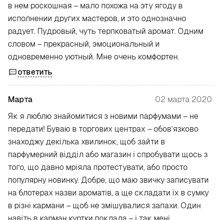
в нем роскошная – мало похожа на эту ягоду в
исполнении других мастеров, и это однозначно
радует. Пудровый, чуть терпковатый аромат. Одним
словом – прекрасный, эмоциональный и
одновременно уютный. Мне очень комфортен.
ответить
Марта
02 марта 2020
Як я люблю знайомитися з новими парфумами – не
передати! Буваю в торгових центрах – обов’язково
знаходжу декілька хвилинок, щоб зайти в
парфумерний відділ або магазин і спробувати щось з
того, що давно мріяла протестувати, або просто
популярну новинку. Добре, що маю звичку записувати
на блотерах назви ароматів, а ще складати їх в сумку
в різні кармани – щоб не змішувалися запахи. Один
навіть в карман куртки поклала – і так мені