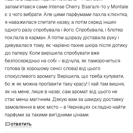
запам’ятався саме Intense Cherry. Взагалі-то у Montale
є з чого вибрати. Але цими парфумами пахла клієнтка,
я наважилася спитати назву, а потім серед інших
одного разу спробувала і його. Спробувала, і блотер
поклала в карман. А потім щоразу діставала руку і
дивувалася тому, як чарівно пахне шкіра після дотику
до паперу. Коли вирішила спробувати вже
безпосередньо на собі – відчула, як паморочиться
голова (в хорошому сенсі слова) від цього
спокусливого аромату. Вирішила, що треба купувати,
бо ж як можна проґавити таку красу! І хай там вишня,
як на мене, лише в назві, сам аромат від цього не
стає менш магічним. Дякую вам за швидку доставку
замовлення в моє місто – в Чернівцях складно найти
парфуми за такими вигідними цінами.
ответить