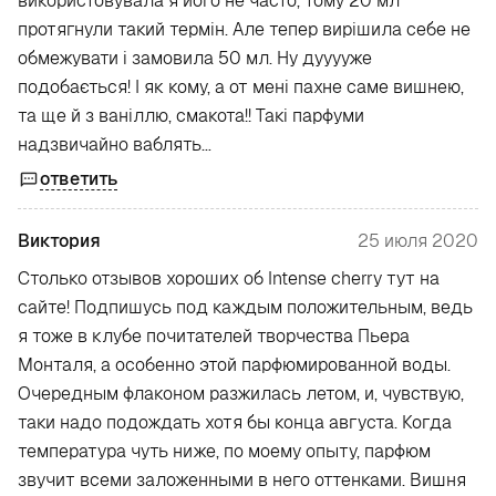
використовувала я його не часто, тому 20 мл
протягнули такий термін. Але тепер вирішила себе не
обмежувати і замовила 50 мл. Ну дууууже
подобається! І як кому, а от мені пахне саме вишнею,
та ще й з ваніллю, смакота!! Такі парфуми
надзвичайно ваблять…
ответить
Виктория
25 июля 2020
Столько отзывов хороших об Intense cherry тут на
сайте! Подпишусь под каждым положительным, ведь
я тоже в клубе почитателей творчества Пьера
Монталя, а особенно этой парфюмированной воды.
Очередным флаконом разжилась летом, и, чувствую,
таки надо подождать хотя бы конца августа. Когда
температура чуть ниже, по моему опыту, парфюм
звучит всеми заложенными в него оттенками. Вишня