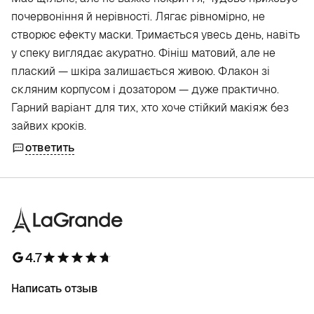
почервоніння й нерівності. Лягає рівномірно, не
створює ефекту маски. Тримається увесь день, навіть
у спеку виглядає акуратно. Фініш матовий, але не
плаский — шкіра залишається живою. Флакон зі
скляним корпусом і дозатором — дуже практично.
Гарний варіант для тих, хто хоче стійкий макіяж без
зайвих кроків.
ответить
4.7
Написать отзыв