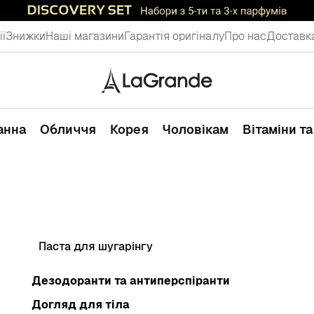
ії
Знижки
Наші магазини
Гарантія оригіналу
Про нас
Доставка
ванна
Обличчя
Корея
Чоловікам
Вітаміни т
Паста для шугарінгу
Дезодоранти та антиперспіранти
Догляд для тіла