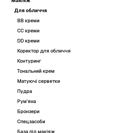
Макіяж
Для обличчя
BB креми
CC креми
DD креми
Коректор для обличчя
Контуринг
Тональний крем
Матуючі серветки
Пудра
Рум'яна
Бронзери
Спецзасоби
База під макіяж