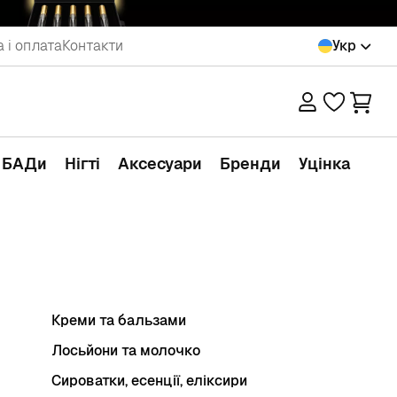
 і оплата
Контакти
Укр
а БАДи
Нігті
Аксесуари
Бренди
Уцінка
Креми та бальзами
Лосьйони та молочко
Сироватки, есенції, еліксири