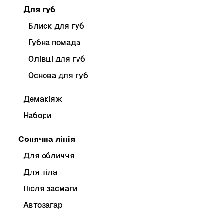
Для губ
Блиск для губ
Губна помада
Олівці для губ
Основа для губ
Демакіяж
Набори
Сонячна лінія
Для обличчя
Для тіла
Після засмаги
Автозагар