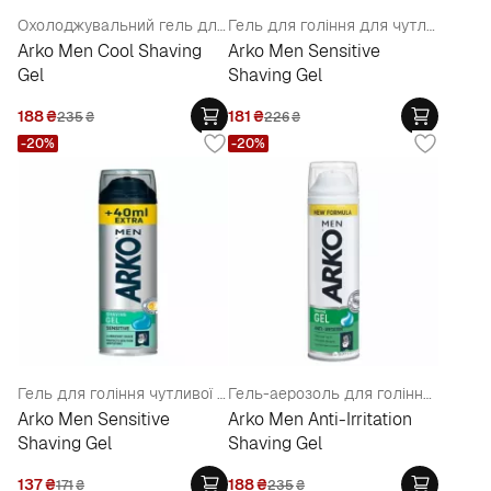
Охолоджувальний гель для гоління
Гель для гоління для чутливої ​​шкіри
Arko Men Cool Shaving
Arko Men Sensitive
Gel
Shaving Gel
188
₴
181
₴
235
₴
226
₴
-20%
-20%
Гель для гоління чутливої ​​шкіри
Гель-аерозоль для гоління проти подразнень з ромашкою та алое віра
Arko Men Sensitive
Arko Men Anti-Irritation
Shaving Gel
Shaving Gel
137
₴
188
₴
171
₴
235
₴