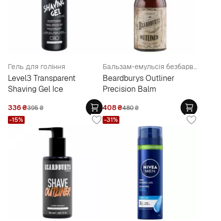
Гель для гоління
Бальзам-емульсія безбарвний для контурного гоління
Level3 Transparent
Beardburys Outliner
Shaving Gel Ice
Precision Balm
336
₴
408
₴
395
₴
480
₴
-15%
-31%