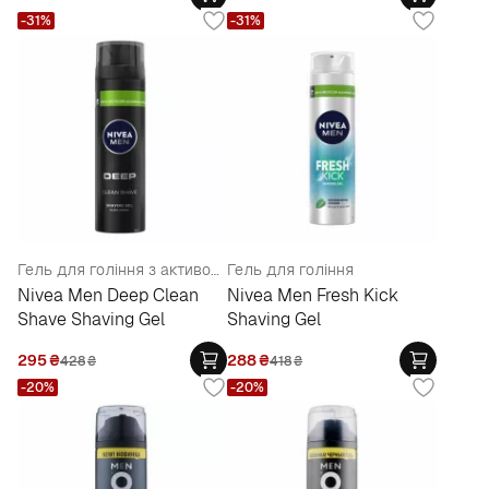
-31%
-31%
Гель для гоління з активованим вугіллям
Гель для гоління
Nivea Men Deep Clean
Nivea Men Fresh Kick
Shave Shaving Gel
Shaving Gel
295
₴
288
₴
428
₴
418
₴
-20%
-20%