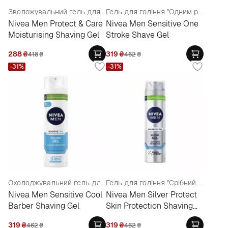
Зволожувальний гель для гоління "Захист та догляд"
Гель для гоління "Одним рухом" для чутливої ​​шкіри
Nivea Men Protect & Care
Nivea Men Sensitive One
Moisturising Shaving Gel
Stroke Shave Gel
288
₴
319
₴
418
₴
462
₴
-31%
-31%
Охолоджувальний гель для гоління для чутливої шкіри "Миттєвий захист"
Гель для гоління "Срібний захист"
Nivea Men Sensitive Cool
Nivea Men Silver Protect
Barber Shaving Gel
Skin Protection Shaving
Gel
319
₴
319
₴
462
₴
462
₴