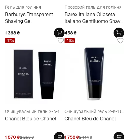
Гель для гоління
Прозорий гель для гоління
Barburys Transparent
Barex Italiana Olioseta
Shaving Gel
Italiano Gentiluomo Shave
Contouring Gel
1 368
₴
458
₴
-17%
-18%
Очищувальний гель 2-в-1
Очищувальний гель 2-в-1 (тестер)
Chanel Bleu de Chanel
Chanel Bleu de Chanel
1 870
₴
1 758
₴
2 253
₴
2 144
₴