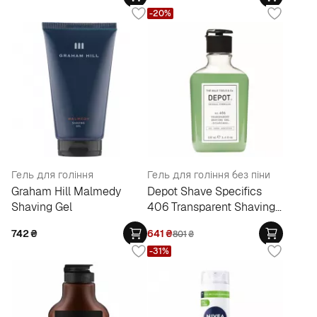
-20%
Гель для гоління
Гель для гоління без піни
Graham Hill Malmedy
Depot Shave Specifics
Shaving Gel
406 Transparent Shaving
Gel
742
₴
641
₴
801
₴
-31%