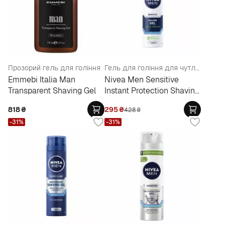
Прозорий гель для гоління
Гель для гоління для чутливої шкіри "Миттєвий захист"
Emmebi Italia Man
Nivea Men Sensitive
Transparent Shaving Gel
Instant Protection Shaving
Gel
818
₴
295
₴
428
₴
-31%
-31%