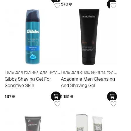
570
₴
Гель для гоління для чутливої шкіри
Гель для очищення та гоління
Gibbs Shaving Gel For
Academie Men Cleansing
Sensitive Skin
And Shaving Gel
187
₴
1 181
₴