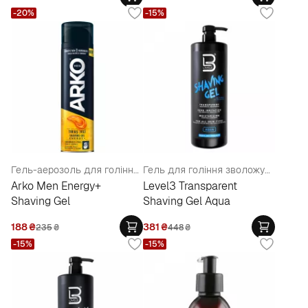
-20%
-15%
Гель-аерозоль для гоління з таурином та женьшенем
Гель для гоління зволожувальний
Arko Men Energy+
Level3 Transparent
Shaving Gel
Shaving Gel Aqua
188
₴
381
₴
235
₴
448
₴
-15%
-15%