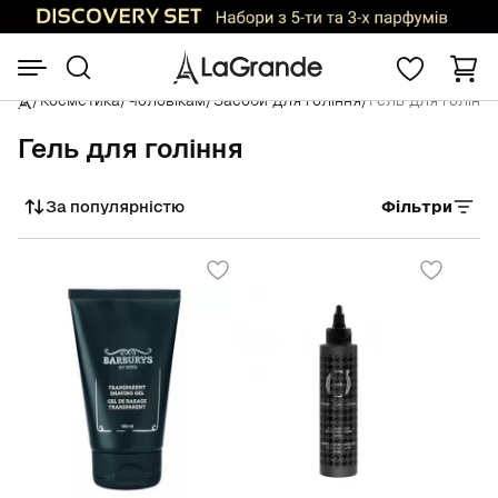
/
Косметика
/
Чоловікам
/
Засоби для гоління
/
Гель для гоління
Гель для гоління
За популярністю
Фільтри
Сортувати