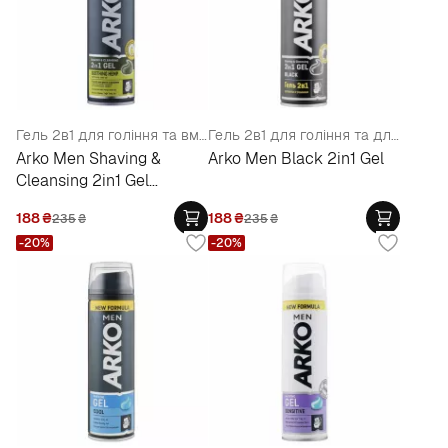
Гель 2в1 для гоління та вмивання заспокійливий з олією насіння конопель
Гель 2в1 для гоління та для вмивання
Arko Men Shaving &
Arko Men Black 2in1 Gel
Cleansing 2in1 Gel
Soothing Hemp
188
₴
188
₴
235
₴
235
₴
-20%
-20%