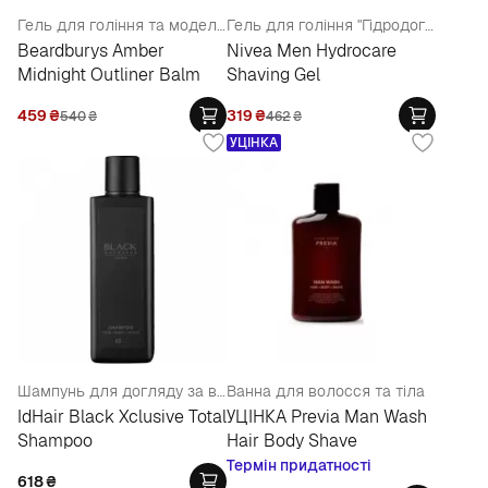
Гель для гоління та моделювання
Гель для гоління "Гідродогляд"
Beardburys Amber
Nivea Men Hydrocare
Midnight Outliner Balm
Shaving Gel
459
₴
319
₴
540
₴
462
₴
УЦІНКА
Шампунь для догляду за волоссям, тілом і для гоління
Ванна для волосся та тіла
IdHair Black Xclusive Total
УЦІНКА Previa Man Wash
Shampoo
Hair Body Shave
Термін придатності
618
₴