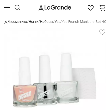
/
Косметика
/
Ногти
/
Наборы
/
Yes
/
Yes French Manicure Set 403