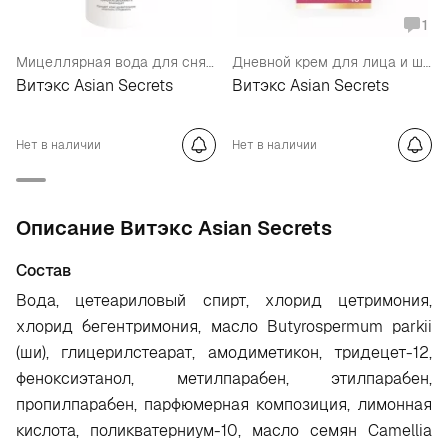
1
Мицеллярная вода для снятия макияжа "Секреты Азии"
Дневной крем для лица и шеи против морщин
Витэкс Asian Seсrets
Витэкс Asian Secrets
Нет в наличии
Нет в наличии
Oписание Витэкс Asian Secrets
Состав
Вода, цетеариловый спирт, хлорид цетримония,
хлорид бегентримония, масло Butyrospermum parkii
(ши), глицерилстеарат, амодиметикон, тридецет-12,
феноксиэтанол, метилпарабен, этилпарабен,
пропилпарабен, парфюмерная композиция, лимонная
кислота, поликватерниум-10, масло семян Camellia