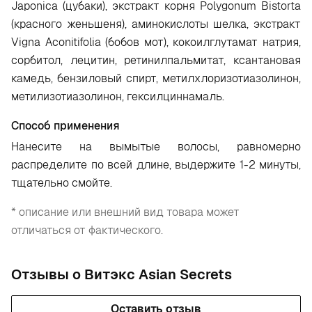
Japonica (цубаки), экстракт корня Polygonum Bistorta
(красного женьшеня), аминокислоты шелка, экстракт
Vigna Aconitifolia (бобов мот), кокоилглутамат натрия,
сорбитол, лецитин, ретинилпальмитат, ксантановая
камедь, бензиловый спирт, метилхлоризотиазолинон,
метилизотиазолинон, гексилциннамаль.
Способ применения
Н
анесите на вымытые волосы, равномерно
распределите по всей длине, выдержите 1-2 минуты,
тщательно смойте.
* описание или внешний вид товара может
отличаться от фактического.
Отзывы о Витэкс Asian Secrets
Оставить отзыв