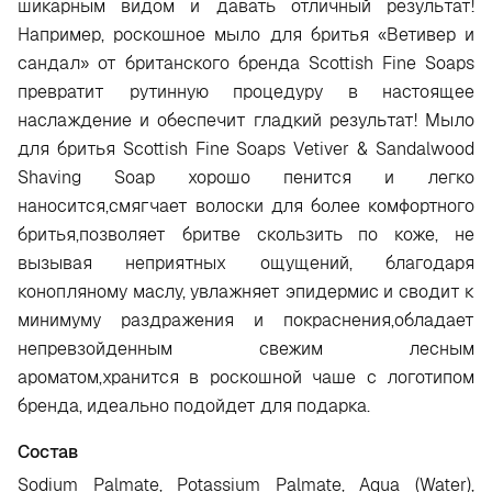
шикарным видом и давать отличный результат!
Например, роскошное мыло для бритья «Ветивер и
сандал» от британского бренда Scottish Fine Soaps
превратит рутинную процедуру в настоящее
наслаждение и обеспечит гладкий результат! Мыло
для бритья Scottish Fine Soaps Vetiver & Sandalwood
Shaving Soap хорошо пенится и легко
наносится,смягчает волоски для более комфортного
бритья,позволяет бритве скользить по коже, не
вызывая неприятных ощущений, благодаря
конопляному маслу, увлажняет эпидермис и сводит к
минимуму раздражения и покраснения,обладает
непревзойденным свежим лесным
ароматом,хранится в роскошной чаше с логотипом
бренда, идеально подойдет для подарка.
Состав
Sodium Palmate, Potassium Palmate, Aqua (Water),