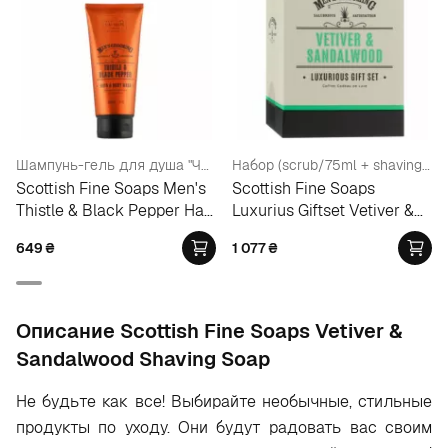
Шампунь-гель для душа "Чертополох и черный перец" для мужчин
Набор (scrub/75ml + shaving/cr/75ml + a/sh/balm/75ml + soap/40g)
Scottish Fine Soaps Men's
Scottish Fine Soaps
Thistle & Black Pepper Hair
Luxurius Giftset Vetiver &
Body Wash
Sandalwood
649
₴
1 077
₴
Oписание Scottish Fine Soaps Vetiver &
Sandalwood Shaving Soap
Не будьте как все! Выбирайте необычные, стильные
продукты по уходу. Они будут радовать вас своим