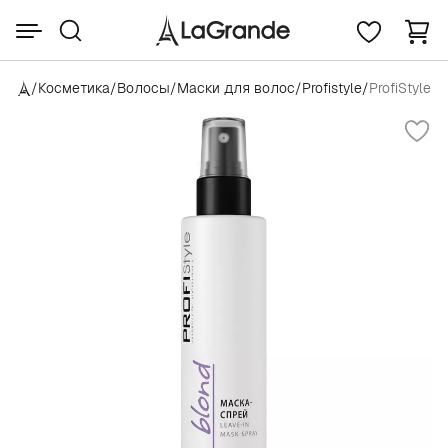
/
Косметика
/
Волосы
/
Маски для волос
/
Profistyle
/
ProfiStyle B