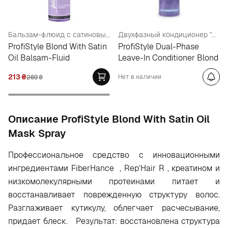
Бальзам-флюид с сатиновым маслом
Двухфазный кондиционер "Блонд"
ProfiStyle Blond With Satin
ProfiStyle Dual-Phase
Oil Balsam-Fluid
Leave-In Conditioner Blond
213
₴
Нет в наличии
269
₴
Oписание ProfiStyle Blond With Satin Oil
Mask Spray
Профессиональное средство с инновационными
ингредиентами FiberHance , Rep’Hair R , креатином и
низкомолекулярными протеинами питает и
восстанавливает поврежденную структуру волос.
Разглаживает кутикулу, облегчает расчесывание,
придает блеск. Результат: восстановлена структура