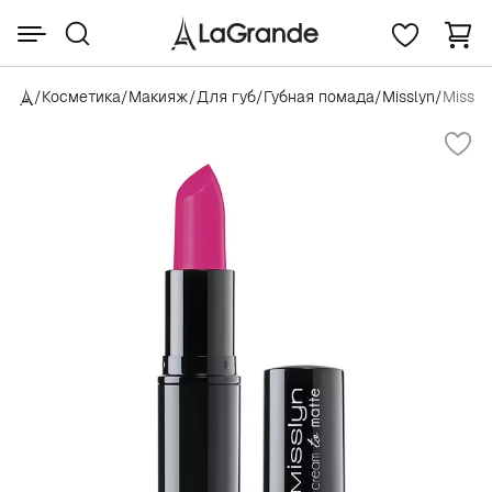
/
Косметика
/
Макияж
/
Для губ
/
Губная помада
/
Misslyn
/
Missly