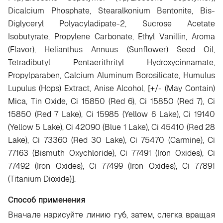
Dicalcium Phosphate, Stearalkonium Bentonite, Bis-
Diglyceryl Polyacyladipate-2, Sucrose Acetate
Isobutyrate, Propylene Carbonate, Ethyl Vanillin, Aroma
(Flavor), Helianthus Annuus (Sunflower) Seed Oil,
Tetradibutyl Pentaerithrityl Hydroxycinnamate,
Propylparaben, Calcium Aluminum Borosilicate, Humulus
Lupulus (Hops) Extract, Anise Alcohol, [+/- (May Contain)
Mica, Tin Oxide, Ci 15850 (Red 6), Ci 15850 (Red 7), Ci
15850 (Red 7 Lake), Ci 15985 (Yellow 6 Lake), Ci 19140
(Yellow 5 Lake), Ci 42090 (Blue 1 Lake), Ci 45410 (Red 28
Lake), Ci 73360 (Red 30 Lake), Ci 75470 (Carmine), Ci
77163 (Bismuth Oxychloride), Ci 77491 (Iron Oxides), Ci
77492 (Iron Oxides), Ci 77499 (Iron Oxides), Ci 77891
(Titanium Dioxide)]
.
Способ применения
Вначале нарисуйте линию губ, затем, слегка вращая