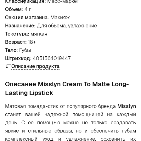
Классификация:
Масс-маркет
Объем:
4 г
Секция магазина:
Макияж
Назначение:
Для объема, увлажнение
Текстура:
мягкая
Возраст:
18+
Тело:
Губы
Штрихкод:
4051564019447
Описание продукта
Oписание Misslyn Cream To Matte Long-
Lasting Lipstick
Матовая помада-стик от популярного бренда
Misslyn
станет вашей надежной помощницей на каждый
день. С ее помощью можно не только создавать
яркие и стильные образы, но и обеспечить губам
комплексный уход и увлажнение, сохранить их