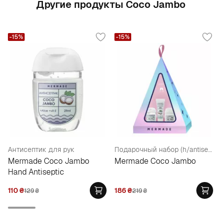
Другие продукты Coco Jambo
-15%
-15%
Антисептик для рук
Подарочный набор (h/antiseptic/29ml + lips/balm/10ml + h/cr/29ml)
Mermade Coco Jambo
Mermade Coco Jambo
Hand Antiseptic
110
₴
186
₴
129
₴
219
₴