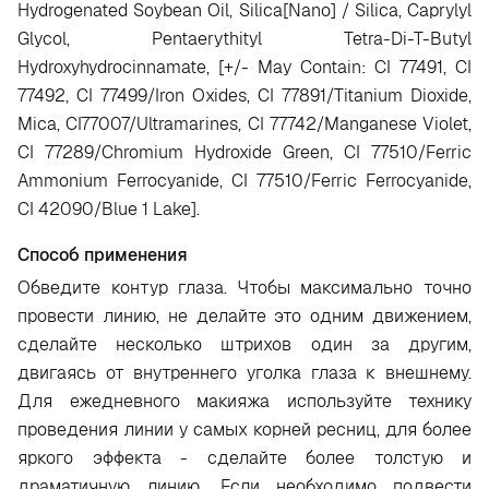
Hydrogenated Soybean Oil, Silica[Nano] / Silica, Caprylyl
Glycol, Pentaerythityl Tetra-Di-T-Butyl
Hydroxyhydrocinnamate, [+/- May Contain: CI 77491, CI
77492, CI 77499/Iron Oxides, CI 77891/Titanium Dioxide,
Mica, CI77007/Ultramarines, CI 77742/Manganese Violet,
CI 77289/Chromium Hydroxide Green, CI 77510/Ferric
Ammonium Ferrocyanide, CI 77510/Ferric Ferrocyanide,
CI 42090/Blue 1 Lake
].
Способ применения
Обведите контур глаза. Чтобы максимально точно
провести линию, не делайте это одним движением,
сделайте несколько штрихов один за другим,
двигаясь от внутреннего уголка глаза к внешнему.
Для ежедневного макияжа используйте технику
проведения линии у самых корней ресниц, для более
яркого эффекта - сделайте более толстую и
драматичную линию. Если необходимо подвести