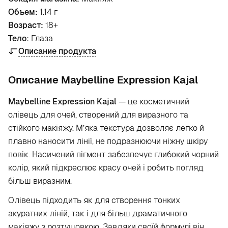
Объем:
1.14 г
Возраст:
18+
Тело:
Глаза
Описание продукта
Oписание Maybelline Expression Kajal
Maybelline Expression Kajal
— це косметичний
олівець для очей, створений для виразного та
стійкого макіяжу. М’яка текстура дозволяє легко й
плавно наносити лінії, не подразнюючи ніжну шкіру
повік. Насичений пігмент забезпечує глибокий чорний
колір, який підкреслює красу очей і робить погляд
більш виразним.
Олівець підходить як для створення тонких
акуратних ліній, так і для більш драматичного
макіяжу з розтушовкою. Завдяки своїй формулі він