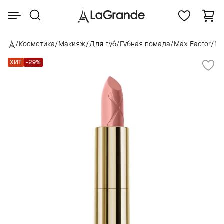
/
Косметика
/
Макияж
/
Для губ
/
Губная помада
/
Max Factor
/
Max
ХИТ
-29%