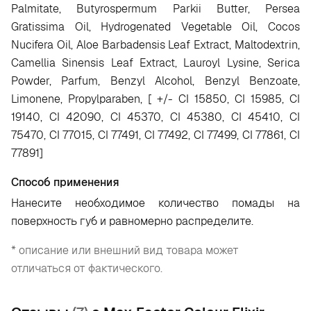
Palmitate, Butyrospermum Parkii Butter, Persea
Gratissima Oil, Hydrogenated Vegetable Oil, Cocos
Nucifera Oil, Aloe Barbadensis Leaf Extract, Maltodextrin,
Camellia Sinensis Leaf Extract, Lauroyl Lysine, Serica
Powder, Parfum, Benzyl Alcohol, Benzyl Benzoate,
Limonene, Propylparaben, [ +/- CI 15850, CI 15985, CI
19140, CI 42090, CI 45370, CI 45380, CI 45410, CI
75470, CI 77015, CI 77491, CI 77492, CI 77499, CI 77861, CI
77891]
Способ применения
Нанесите необходимое количество помады на
поверхность губ и равномерно распределите.
* описание или внешний вид товара может
отличаться от фактического.