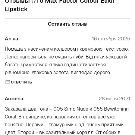
Отзывы
(7)
о Max Factor Colour Elixir
Lipstick
Оставить отзыв
Аліна
16 октября 2025
Помада з насиченим кольором і кремовою текстурою.
Легко наноситься, не сушить губи. Відтінки яскраві й
багаті. Тримається кілька годин, стирається
рівномірно. Упаковка золота, виглядає дорого.
ответить
Анжела
28 июня 2021
Заказала два тона – 005 Simp Nude и 055 Bewitching
Coral. В принципе, из названия оттенков все уже
понятно. Первый – гламурный нюд, очень приятный
цвет. Второй – выразительный коралл. От обоих в