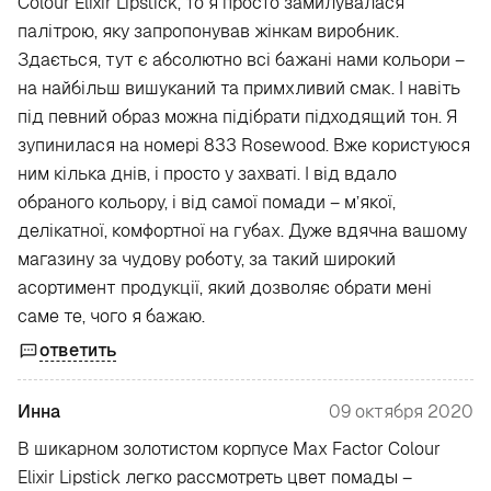
Colour Elixir Lipstick, то я просто замилувалася
палітрою, яку запропонував жінкам виробник.
Здається, тут є абсолютно всі бажані нами кольори –
на найбільш вишуканий та примхливий смак. І навіть
під певний образ можна підібрати підходящий тон. Я
зупинилася на номері 833 Rosewood. Вже користуюся
ним кілька днів, і просто у захваті. І від вдало
обраного кольору, і від самої помади – м’якої,
делікатної, комфортної на губах. Дуже вдячна вашому
магазину за чудову роботу, за такий широкий
асортимент продукції, який дозволяє обрати мені
саме те, чого я бажаю.
ответить
Инна
09 октября 2020
В шикарном золотистом корпусе Max Factor Colour
Elixir Lipstick легко рассмотреть цвет помады –