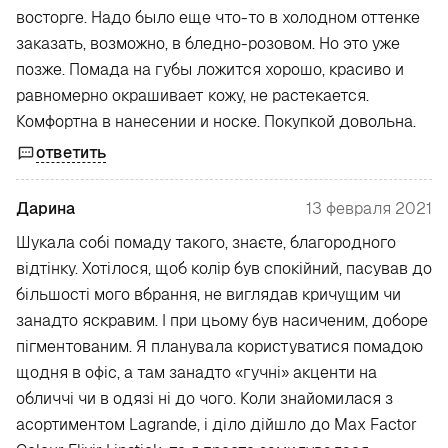
восторге. Надо было еще что-то в холодном оттенке
заказать, возможно, в бледно-розовом. Но это уже
позже. Помада на губы ложится хорошо, красиво и
равномерно окрашивает кожу, не растекается.
Комфортна в нанесении и носке. Покупкой довольна.
ответить
Дарина
13 февраля 2021
Шукала собі помаду такого, знаєте, благородного
відтінку. Хотілося, щоб колір був спокійний, пасував до
більшості мого вбрання, не виглядав кричущим чи
занадто яскравим. І при цьому був насиченим, доборе
пігментованим. Я планувала користуватися помадою
щодня в офіс, а там занадто «гучні» акценти на
обличчі чи в одязі ні до чого. Коли знайомилася з
асортиментом Lagrande, і діло дійшло до Max Factor