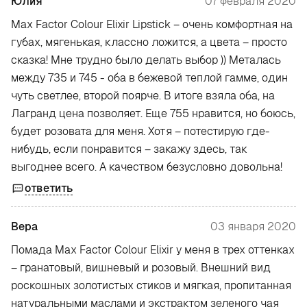
Юлия
07 февраля 2020
Max Factor Colour Elixir Lipstick – очень комфортная на
губах, мягенькая, классно ложится, а цвета – просто
сказка! Мне трудно было делать выбор )) Металась
между 735 и 745 - оба в бежевой теплой гамме, один
чуть светлее, второй поярче. В итоге взяла оба, на
Лагранд цена позволяет. Еще 755 нравится, но боюсь,
будет розовата для меня. Хотя – потестирую где-
нибудь, если понравится – закажу здесь, так
выгоднее всего. А качеством безусловно довольна!
ответить
Вера
03 января 2020
Помада Max Factor Colour Elixir у меня в трех оттенках
– гранатовый, вишневый и розовый. Внешний вид
роскошных золотистых стиков и мягкая, пропитанная
натуральными маслами и экстрактом зеленого чая