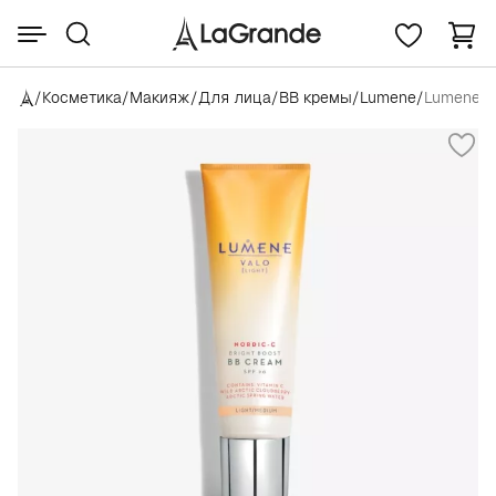
/
Косметика
/
Макияж
/
Для лица
/
BB кремы
/
Lumene
/
Lumene V