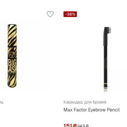
-38%
иц
Карандаш для бровей
Max Factor Eyebrow Pencil
151
₴
243
₴