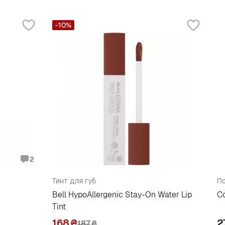
-10%
2
Тинт для губ
По
Bell HypoAllergenic Stay-On Water Lip
Co
Tint
168
₴
2
187
₴