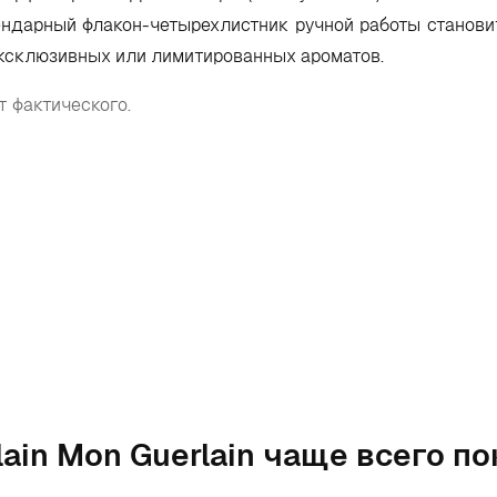
ендарный флакон-четырехлистник ручной работы станови
эксклюзивных или лимитированных ароматов.
т фактического.
lain Mon Guerlain чаще всего п