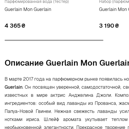
Парфюмированная вода (тестер)
Guerlain Mon Guerlain
Guerlain Mon 
4 365
₴
3 190
₴
Oписание Guerlain Mon Guerlai
В марте 2017 года на парфюмерном рынке появилась н
Guerlain
. Он посвящен уверенной, самодостаточной, с
известных в мире актрис Анджелина Джоли. Композ
ингредиентов: особый вид лаванды из Прованса, жасм
Папуа-Новой Гвинеи. Нежная свежесть лаванды уси
нотками ириса. Шлейф аромата укутывает теплом
необыкновенной элегантности. Прекрасное творение 