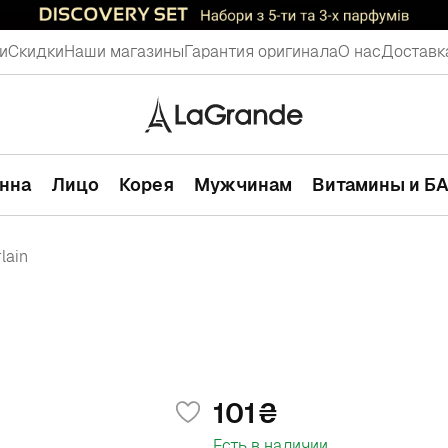
и
Скидки
Наши магазины
Гарантия оригинала
О нас
Доставк
анна
Лицо
Корея
Мужчинам
Витамины и Б
lain
101
Есть в наличии