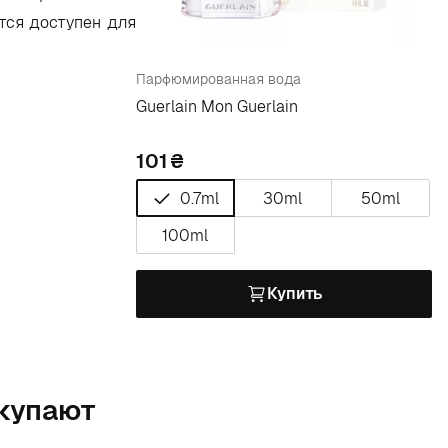
тся доступен для
Парфюмированная вода
Guerlain Mon Guerlain
101
0.7ml
30ml
50ml
100ml
Купить
окупают