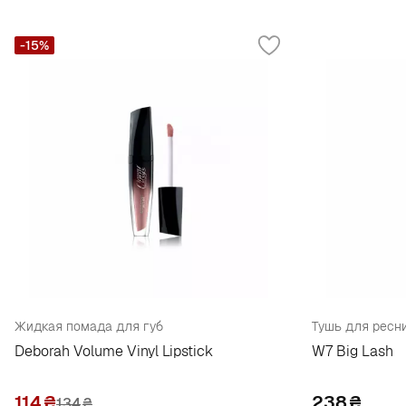
-15%
Жидкая помада для губ
Тушь для ресн
Deborah Volume Vinyl Lipstick
W7 Big Lash
114
₴
238
₴
134
₴