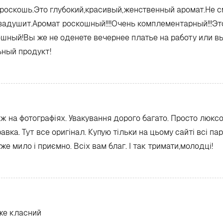
роскошь.Это глубокий,красивый,женственный аромат.Не с
 задушит.Аромат роскошный!!!!Очень комплементарный!!!Эт
скошный!Вы же не оденете вечернее платье на работу или в
ьный продукт!
ж на фотографіях. Увакування дорого багато. Просто люкс
вка. Тут все оригінал. Купую тільки на цьому сайті всі па
е мило і приємно. Всіх вам благ. І так тримати,молодці!
уже класний