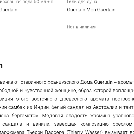
Набор (парфюмированная вода 50 мл + парфюмированная вода 5 мл + лосьон для тела 75 мл)
Гель для душа
Guerlain
Guerlain Mon Guerlain
Нет в наличии
n
овинка от старинного французского Дома
Guerlain
– арома
вободной и чувственной женщине, образ которой воплоща
иция этого восточного древесного аромата построен
ин самбак из Индии, белый сандал из Австралии и таит
лена бергамотом. Медовая сладость жасмина уравнов
 сандала и ванили, завершая композицию ореолом
парфюмера Тьерри Вассера (Thierry Wasser) вызывает в