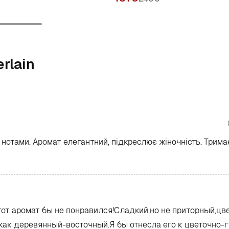
rlain
нотами. Аромат елегантний, підкреслює жіночність. Трима
тот аромат бы не понравился!Сладкий,но не приторный,цв
как деревянный-восточный.Я бы отнесла его к цветочно-