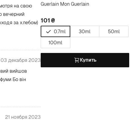
Guerlain Mon Guerlain
мотря на свою
о вечерний
101
ыходя за хлебом)
0.7ml
30ml
50ml
100ml
Купить
03 декабря 2023
овий вийшов
рфуми Бо він
21 ноября 2023