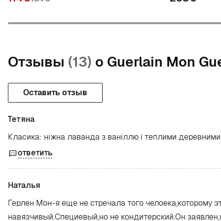
Отзывы
(13)
о Guerlain Mon Gue
Оставить отзыв
Тетяна
Класика: ніжна лаванда з ваніллю і теплими деревними 
ответить
Наталья
Герлен Мон-я еще не стречала того челоека,которому э
навязчивый.Специевый,но не кондитерский.Он заявлен,