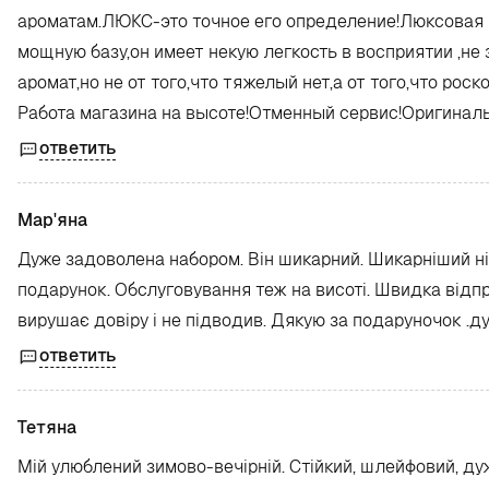
ароматам.ЛЮКС-это точное его определение!Люксовая 
мощную базу,он имеет некую легкость в восприятии ,не
аромат,но не от того,что тяжелый нет,а от того,что ро
Работа магазина на высоте!Отменный сервис!Оригинал
ответить
Мар'яна
Дуже задоволена набором. Він шикарний. Шикарніший ні
подарунок. Обслуговування теж на висоті. Швидка відпра
вирушає довіру і не підводив. Дякую за подаруночок .дуж
ответить
Тетяна
Мій улюблений зимово-вечірній. Стійкий, шлейфовий, д