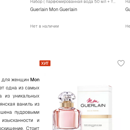
Набор ( парфюмированная вода 50 мл + тушь Cils D`Enfer черная )
Guerlain Mon Guerlain
Gu
Нет в наличии
Не
ХИТ
т для женщин
Mon
ет одна из самых
а из уникальных
янская ваниль из
ешена пудровыми
 изысканности и
осхищение. Стоит