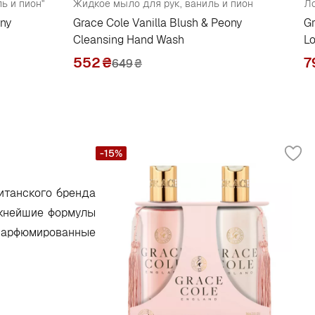
ь и пион"
Жидкое мыло для рук, ваниль и пион
Ло
ony
Grace Cole Vanilla Blush & Peony
Gr
Cleansing Hand Wash
Lo
552
₴
7
649
₴
-15%
итанского бренда
ежнейшие формулы
парфюмированные