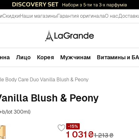
и
Скидки
Наши магазины
Гарантия оригинала
О нас
Доставк
анна
Лицо
Корея
Мужчинам
Витамины и Б
le Body Care Duo Vanilla Blush & Peony
anilla Blush & Peony
+b/lot 300ml)
-15%
1 031
1 213
₴