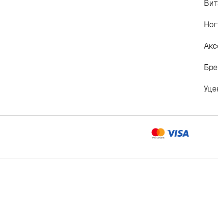
Вит
Ног
Акс
Бр
Уце