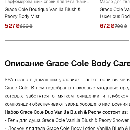
Парфюмированный спрей для тела "Ваниль и пион"
Масло для тела
Grace Cole Boutique Vanilla Blush &
Grace Cole Va
Peony Body Mist
Luxerious Bod
527
₴
672
₴
620
₴
790
₴
Oписание Grace Cole Body Care
SPA-сеанс в домашних условиях - легко, если вы явл
Grace Cole. В нем подобраны люксовые уходовые сре
которых заботятся о мягком очищении и глубоком
композиции обеспечивают заряд хорошего настроения 
Набор Grace Cole Duo Vanilla Blush & Peony состоит из:
- Гель для душа Grace Cole Vanilla Blush & Peony Shower
- Лосьон для тела Grace Cole Body Lotion Vanilla Blush &