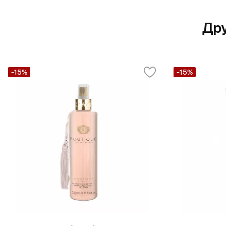
Дру
-15%
-15%