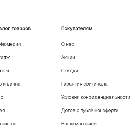
алог товаров
Покупателям
рфюмерия
О нас
кияж
Акции
лосы
Скидки
о и ванна
Гарантия оригинала
цо
Условия конфиденциальности
ея
Договір публічної оферти
жчинам
Наши магазины