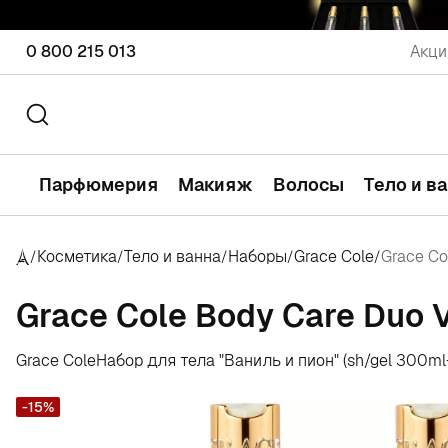
0 800 215 013
Акци
Парфюмерия
Макияж
Волосы
Тело и в
Косметика
Тело и ванна
Наборы
Grace Cole
Grace Co
/
/
/
/
/
Grace Cole Body Care Duo V
Grace Cole
Набор для тела "Ваниль и пион" (sh/gel 300ml
-15%