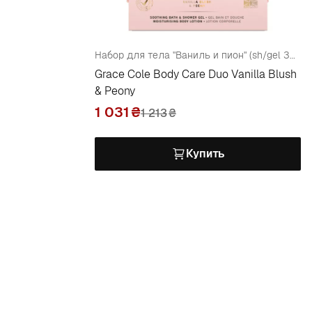
Набор для тела "Ваниль и пион" (sh/gel 300ml+b/lot 300ml)
Grace Cole Body Care Duo Vanilla Blush
& Peony
1 031
1 213
₴
Купить