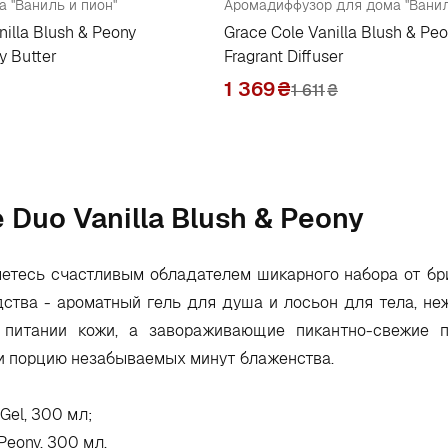
 "Ваниль и пион"
Аромадиффузор для дома "Ванил
nilla Blush & Peony
Grace Cole Vanilla Blush & Pe
y Butter
Fragrant Diffuser
1 369
₴
1 611
₴
 Duo Vanilla Blush & Peony
яетесь счастливым обладателем шикарного набора от бр
дства - ароматный гель для душа и лосьон для тела, н
 питании кожи, а завораживающие пикантно-свежие 
и порцию незабываемых минут блаженства.
 Gel, 300 мл;
 Peony, 300 мл.