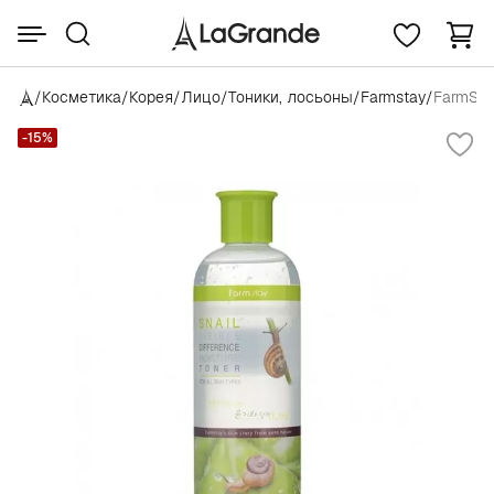
/
Косметика
/
Корея
/
Лицо
/
Тоники, лосьоны
/
Farmstay
/
FarmStay
-15%