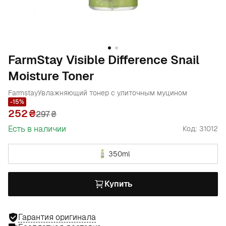
FarmStay Visible Difference Snail
Moisture Toner
Farmstay
Увлажняющий тонер с улиточным муцином
-15%
252
297
₴
Есть в наличии
Код: 31012
350ml
Купить
Гарантия оригинала