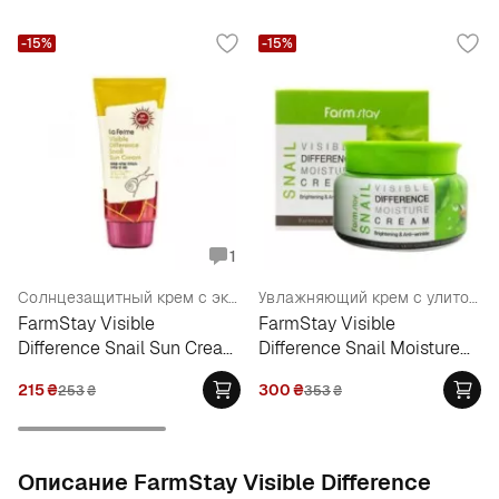
-15%
-15%
1
Солнцезащитный крем с экстрактом улитки
Увлажняющий крем с улиточным муцином
FarmStay Visible
FarmStay Visible
Difference Snail Sun Cream
Difference Snail Moisture
SPF 50+
Cream
215
₴
300
₴
253
₴
353
₴
Oписание FarmStay Visible Difference